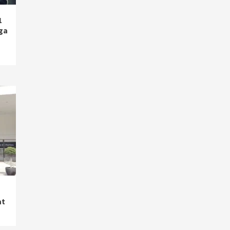
1
ga
at