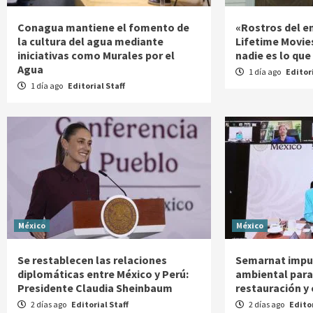
Conagua mantiene el fomento de
«Rostros del e
la cultura del agua mediante
Lifetime Movie
iniciativas como Murales por el
nadie es lo que
Agua
1 día ago
Editori
1 día ago
Editorial Staff
México
México
Se restablecen las relaciones
Semarnat impu
diplomáticas entre México y Perú:
ambiental para
Presidente Claudia Sheinbaum
restauración y
2 días ago
Editorial Staff
2 días ago
Editor