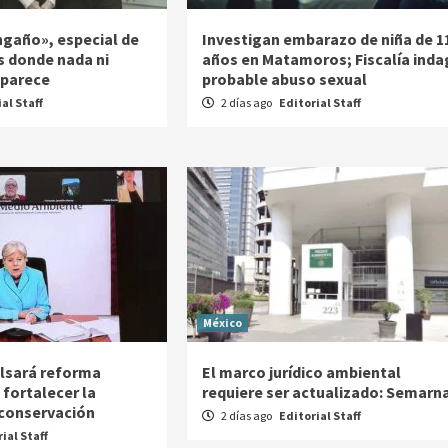
ngaño», especial de
Investigan embarazo de niña de 1
s donde nada ni
años en Matamoros; Fiscalía inda
 parece
probable abuso sexual
al Staff
2 días ago
Editorial Staff
México
lsará reforma
El marco jurídico ambiental
 fortalecer la
requiere ser actualizado: Semarn
 conservación
2 días ago
Editorial Staff
ial Staff