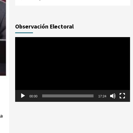
Observación Electoral
Reproductor
de
vídeo
00:00
17:24
za