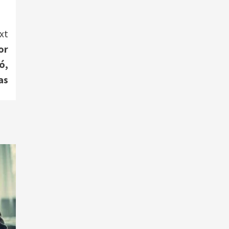
xt
or
ó,
as