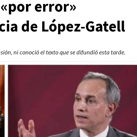
 «por error»
cia de López-Gatell
sión, ni conoció el texto que se difundió esta tarde.
Clima
Reportes
Clima para hoy viernes 7 de agosto de 2026
2 días ago
Editorial Staff