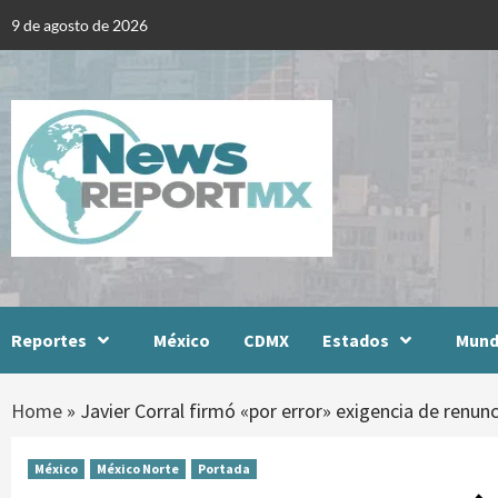
Skip
9 de agosto de 2026
to
content
Reportes
México
CDMX
Estados
Mun
Home
»
Javier Corral firmó «por error» exigencia de renun
México
México Norte
Portada