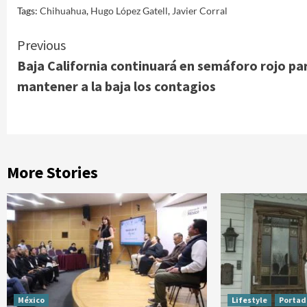
Tags:
Chihuahua
,
Hugo López Gatell
,
Javier Corral
Continue
Previous
Baja California continuará en semáforo rojo pa
Reading
mantener a la baja los contagios
More Stories
México
Lifestyle
Portad