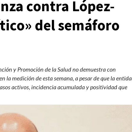
anza contra López-
ítico» del semáforo
ención y Promoción de la Salud no demuestra con
o en la medición de esta semana, a pesar de que la entid
casos activos, incidencia acumulada y positividad que
Manifestaciones
Reportes
Manifestaciones hoy en CDMX 7 de agosto del
2026
1 día ago
Editorial Staff