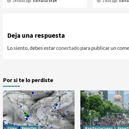
24 horas ago
Editorial Staff
2 días ago
Editor
Deja una respuesta
Lo siento, debes estar
conectado
para publicar un come
Por si te lo perdiste
Clima
Reportes
Manifestaciones
Report