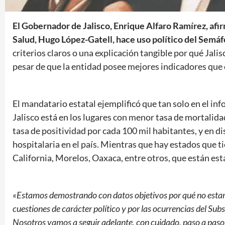
El Gobernador de Jalisco, Enrique Alfaro Ramírez, af
Salud, Hugo López-Gatell, hace uso político del Semá
criterios claros o una explicación tangible por qué Jali
pesar de que la entidad posee mejores indicadores que 
El mandatario estatal ejemplificó que tan solo en el in
Jalisco está en los lugares con menor tasa de mortalida
tasa de positividad por cada 100 mil habitantes, y en d
hospitalaria en el país. Mientras que hay estados que
California, Morelos, Oaxaca, entre otros, que están est
«Estamos demostrando con datos objetivos por qué no estam
cuestiones de carácter político y por las ocurrencias del Su
Nosotros vamos a seguir adelante, con cuidado, paso a paso, 