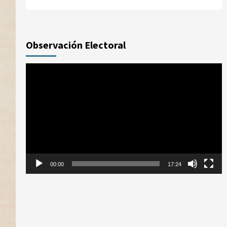
Observación Electoral
Reproductor
de
vídeo
00:00
17:24