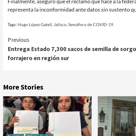
Finalmente, aseguró que el reclamo que hace a la federac
representa la inconformidad ante datos sin sustento qu
Tags:
Hugo López Gatell
,
Jalisco
,
Semáforo de COVID-19
Continue
Previous
Entrega Estado 7,300 sacos de semilla de sorg
Reading
forrajero en región sur
More Stories