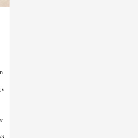
en
ja
or
va