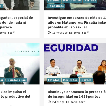
Estados
México Norte
Portada
a
Tamaulipas
ngaño», especial de
Investigan embarazo de niña de 1
s donde nada ni
años en Matamoros; Fiscalía inda
 parece
probable abuso sexual
torial Staff
18 horas ago
Editorial Staff
Sur
Quintana Roo
Estados
México Sur
Oaxaca
xico impulsa el
Disminuye en Oaxaca la percepció
to productivo del
de inseguridad en 14.89 puntos
2 días ago
Editorial Staff