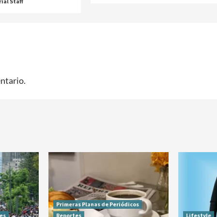
ial Staff
ntario.
Primeras Planas de Periódicos
es
Reportes
Lifestyle