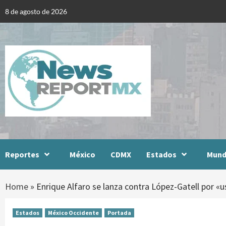
Skip
8 de agosto de 2026
to
content
Reportes
México
CDMX
Estados
Mun
Home
»
Enrique Alfaro se lanza contra López-Gatell por «
Estados
México Occidente
Portada