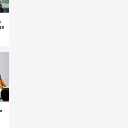
1
ga
n