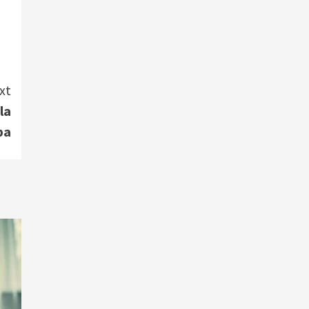
xt
la
pa