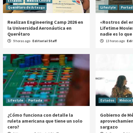
Estados
México Centro
Querétaro de Arteaga
Lifestyle
Portad
Realizan Engineering Camp 2026 en
«Rostros del e
la Universidad Aeronáutica en
Lifetime Movie
Querétaro
nadie es lo que
9 horas ago
Editorial Staff
13 horas ago
Edi
Lifestyle
Portada
Estados
México 
¿Cómo funciona con detalle la
Gobierno de Mé
ruleta americana que tiene un solo
aprovechamien
cero?
sargazo