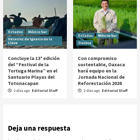
Estados
México Sur
Estados
México Sur
Veracruz de Ignacio de la
Llave
Oaxaca
Concluye la 13ª edición
Con compromiso
del “Festival de la
sustentable, Oaxaca
Tortuga Marina” en el
hará equipo en la
Santuario Playas del
Jornada Nacional de
Totonacapan
Reforestación 2026
2 días ago
Editorial Staff
2 días ago
Editorial Staff
Deja una respuesta