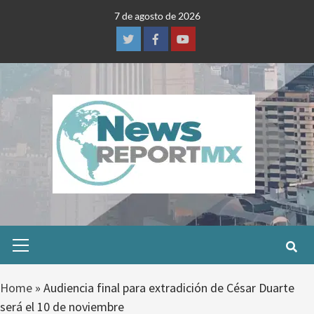
Skip
7 de agosto de 2026
to
content
Twitter
Facebook
Youtube
Primary
Menu
Home
»
Audiencia final para extradición de César Duarte
será el 10 de noviembre