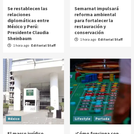
Se restablecen las
Semarnat impulsará
relaciones
reforma ambiental
diplomáticas entre
para fortalecer la
México y Perú:
restauración y
Presidente Claudia
conservación
Sheinbaum
1 hora ago
Editorial Staff
1 hora ago
Editorial Staff
México
Lifestyle
Portada
El marco jurídico
¿Cómo funciona con