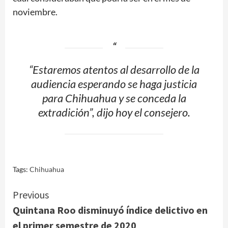
noviembre.
“Estaremos atentos al desarrollo de la
audiencia esperando se haga justicia
para Chihuahua y se conceda la
extradición”, dijo hoy el consejero.
Tags:
Chihuahua
Continue
Previous
Quintana Roo disminuyó índice delictivo en
Reading
el primer semestre de 2020