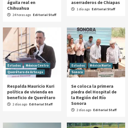
águila real en
aserraderos de Chiapas
Chihuahua
1 día ago
Editorial Staff
24 horas ago
Editorial Staff
Estados
México Centro
Estados
México Norte
Querétaro de Arteaga
Sonora
Respalda Mauricio Kuri
Se coloca la primera
política de vivienda en
piedra del Hospital de
beneficio de Querétaro
la Región del Río
Sonora
2 días ago
Editorial Staff
2 días ago
Editorial Staff