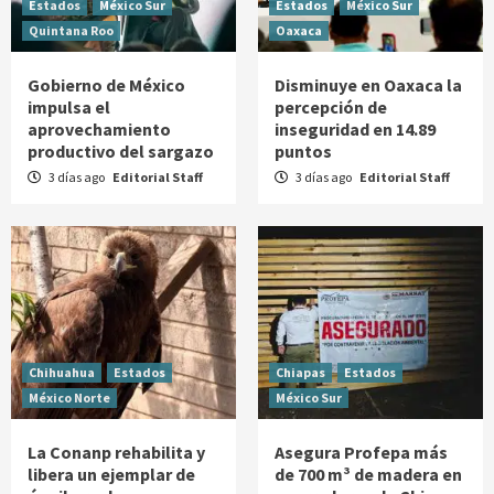
Estados
México Sur
Estados
México Sur
Quintana Roo
Oaxaca
Gobierno de México
Disminuye en Oaxaca la
impulsa el
percepción de
aprovechamiento
inseguridad en 14.89
productivo del sargazo
puntos
3 días ago
Editorial Staff
3 días ago
Editorial Staff
Chihuahua
Estados
Chiapas
Estados
México Norte
México Sur
La Conanp rehabilita y
Asegura Profepa más
libera un ejemplar de
de 700 m³ de madera en