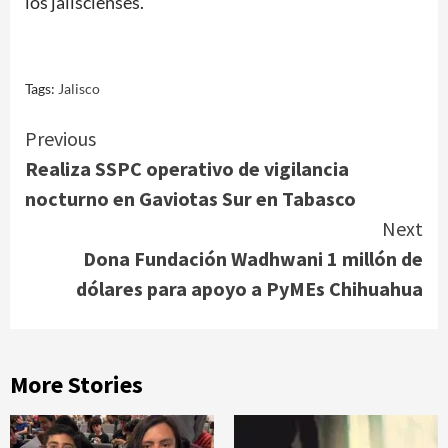
los jaliscienses.
Tags:
Jalisco
Continue
Previous
Realiza SSPC operativo de vigilancia
Reading
nocturno en Gaviotas Sur en Tabasco
Next
Dona Fundación Wadhwani 1 millón de
dólares para apoyo a PyMEs Chihuahua
More Stories