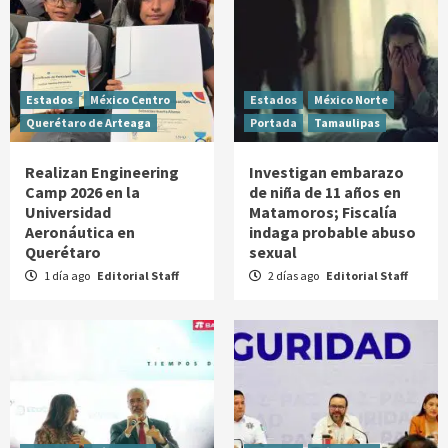
Estados
México Centro
Estados
México Norte
Querétaro de Arteaga
Portada
Tamaulipas
Realizan Engineering
Investigan embarazo
Camp 2026 en la
de niña de 11 años en
Universidad
Matamoros; Fiscalía
Aeronáutica en
indaga probable abuso
Querétaro
sexual
1 día ago
Editorial Staff
2 días ago
Editorial Staff