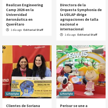
Realizan Engineering
Directora de la
Camp 2026 en la
Orquesta Symphonia de
Universidad
la UDLAP dirige
Aeronáutica en
agrupaciones de talla
Querétaro
nacional e
internacional
1 día ago
Editorial Staff
1 día ago
Editorial Staff
Lifestyle
Lifestyle
Clientes de Soriana
Perisur se une a