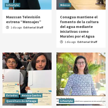
Lifestyle
México
Maussan Televisión
Conagua mantiene el
estrena “Mensajes”
fomento de la cultura
del agua mediante
1 día ago
Editorial Staff
iniciativas como
Murales por el Agua
1 día ago
Editorial Staff
Estados
México Centro
Querétaro de Arteaga
Lifestyle