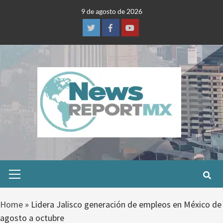
Skip
9 de agosto de 2026
to
content
Twitter
Facebook
Youtube
Primary
Menu
Home
»
Lidera Jalisco generación de empleos en México de
agosto a octubre