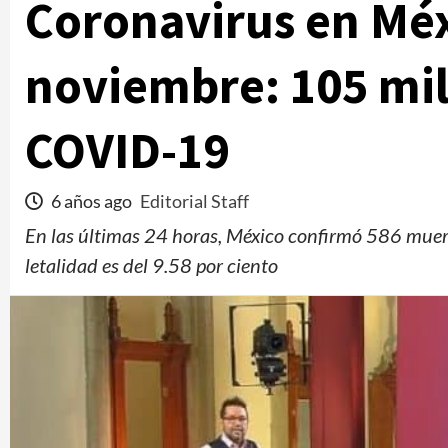
Coronavirus en Méx
noviembre: 105 mil
COVID-19
6 años ago
Editorial Staff
En las últimas 24 horas, México confirmó 586 mue
letalidad es del 9.58 por ciento
Clima
Reportes
agosto del
Clima para hoy viernes 7 de agosto de 202
2 horas ago
Editorial Staff