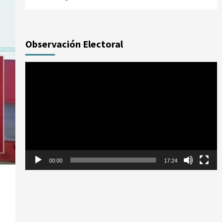
Observación Electoral
Reproductor
de
vídeo
00:00
17:24