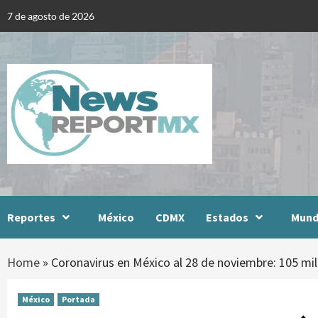
Skip
7 de agosto de 2026
to
content
Reportes
México
CDMX
Estados
Mun
Home
»
Coronavirus en México al 28 de noviembre: 105 mi
México
Portada