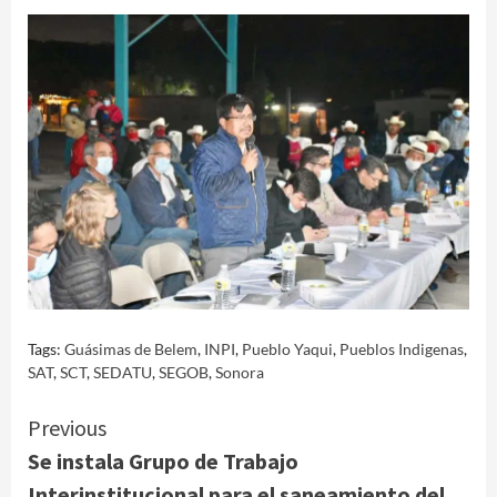
Tags:
Guásimas de Belem
,
INPI
,
Pueblo Yaqui
,
Pueblos Indigenas
,
SAT
,
SCT
,
SEDATU
,
SEGOB
,
Sonora
Continue
Previous
Se instala Grupo de Trabajo
Reading
Interinstitucional para el saneamiento del