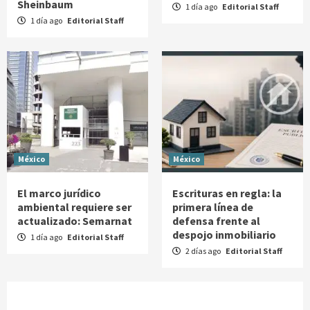
Sheinbaum
1 día ago
Editorial Staff
1 día ago
Editorial Staff
México
México
El marco jurídico
Escrituras en regla: la
ambiental requiere ser
primera línea de
actualizado: Semarnat
defensa frente al
despojo inmobiliario
1 día ago
Editorial Staff
2 días ago
Editorial Staff