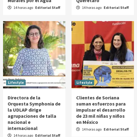
Murales por el Agua
Querétaro
14 horas ago
Editorial Staff
14 horas ago
Editorial Staff
Lifestyle
Lifestyle
Directora de la
Clientes de Soriana
Orquesta Symphonia de
suman esfuerzos para
la UDLAP dirige
impulsar el desarrollo
agrupaciones de talla
de 23 mil niñas y niños
nacional e
en México
internacional
14 horas ago
Editorial Staff
14 horas ago
Editorial Staff