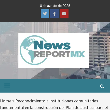
Skip
8 de agosto de 2026
to
content
Twitter
Facebook
Youtube
Primary
Menu
Home
»
Reconocimiento a instituciones comunitarias,
fundamental en la construcción del Plan de Justicia para el