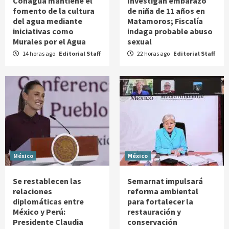
Conagua mantiene el
Investigan embarazo
fomento de la cultura
de niña de 11 años en
del agua mediante
Matamoros; Fiscalía
iniciativas como
indaga probable abuso
Murales por el Agua
sexual
14 horas ago
Editorial Staff
22 horas ago
Editorial Staff
México
México
Se restablecen las
Semarnat impulsará
relaciones
reforma ambiental
diplomáticas entre
para fortalecer la
México y Perú:
restauración y
Presidente Claudia
conservación