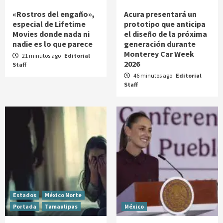
«Rostros del engaño»,
Acura presentará un
especial de Lifetime
prototipo que anticipa
Movies donde nada ni
el diseño de la próxima
nadie es lo que parece
generación durante
Monterey Car Week
21 minutos ago
Editorial
2026
Staff
46 minutos ago
Editorial
Staff
Estados
México Norte
Portada
Tamaulipas
México