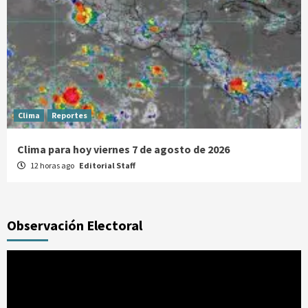
Clima
Reportes
Clima para hoy viernes 7 de agosto de 2026
12 horas ago
Editorial Staff
Observación Electoral
Reproductor
de
vídeo