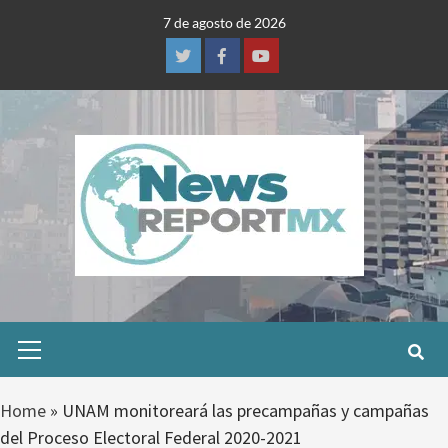
Skip
7 de agosto de 2026
to
content
Twitter
Facebook
Youtube
Primary
Menu
Home
»
UNAM monitoreará las precampañas y campañas
del Proceso Electoral Federal 2020-2021