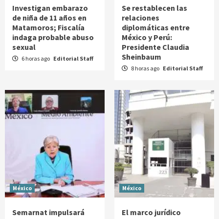
Investigan embarazo
Se restablecen las
de niña de 11 años en
relaciones
Matamoros; Fiscalía
diplomáticas entre
indaga probable abuso
México y Perú:
sexual
Presidente Claudia
Sheinbaum
6 horas ago
Editorial Staff
8 horas ago
Editorial Staff
México
México
Semarnat impulsará
El marco jurídico