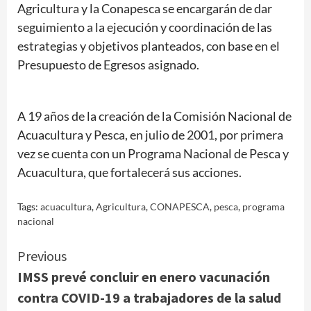
Agricultura y la Conapesca se encargarán de dar
seguimiento a la ejecución y coordinación de las
estrategias y objetivos planteados, con base en el
Presupuesto de Egresos asignado.
A 19 años de la creación de la Comisión Nacional de
Acuacultura y Pesca, en julio de 2001, por primera
vez se cuenta con un Programa Nacional de Pesca y
Acuacultura, que fortalecerá sus acciones.
Tags:
acuacultura
,
Agricultura
,
CONAPESCA
,
pesca
,
programa
nacional
Continue
Previous
IMSS prevé concluir en enero vacunación
Reading
contra COVID-19 a trabajadores de la salud