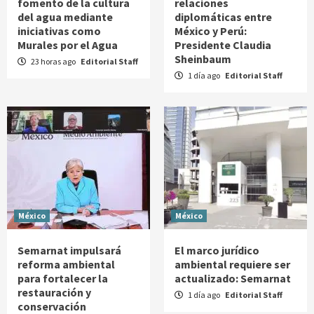
fomento de la cultura
relaciones
del agua mediante
diplomáticas entre
iniciativas como
México y Perú:
Murales por el Agua
Presidente Claudia
Sheinbaum
23 horas ago
Editorial Staff
1 día ago
Editorial Staff
México
México
Semarnat impulsará
El marco jurídico
reforma ambiental
ambiental requiere ser
para fortalecer la
actualizado: Semarnat
restauración y
1 día ago
Editorial Staff
conservación