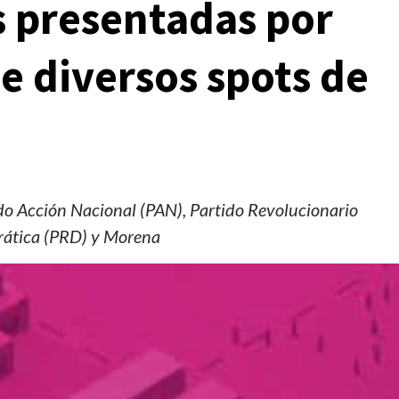
s presentadas por
de diversos spots de
do Acción Nacional (PAN), Partido Revolucionario
crática (PRD) y Morena
Manifestaciones
Reportes
Manifestaciones hoy en CDMX 5 de agosto del
2026
1 día ago
Editorial Staff