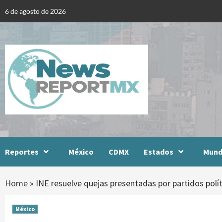
Skip
6 de agosto de 2026
to
content
Reportes
México
CDMX
Estados
Mun
Home
»
INE resuelve quejas presentadas por partidos polí
México