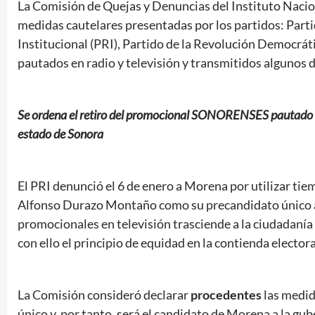
La Comisión de Quejas y Denuncias del Instituto Nacion
medidas cautelares presentadas por los partidos: Part
Institucional (PRI), Partido de la Revolución Democrá
pautados en radio y televisión y transmitidos algunos de
Se ordena el retiro del promocional SONORENSES pautado por
estado de Sonora
El PRI denunció el 6 de enero a Morena por utilizar tie
Alfonso Durazo Montaño como su precandidato único a 
promocionales en televisión trasciende a la ciudadanía 
con ello el principio de equidad en la contienda electora
La Comisión consideró declarar
procedentes
las medi
único y, por tanto, será el candidato de Morena a la gub