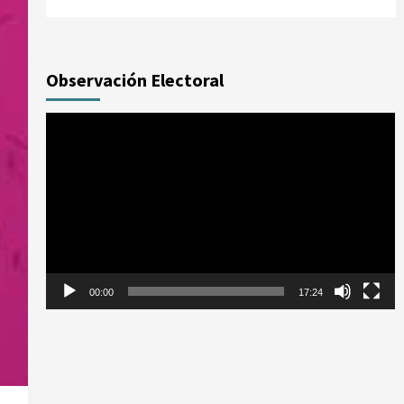
Observación Electoral
Reproductor
de
vídeo
00:00
17:24