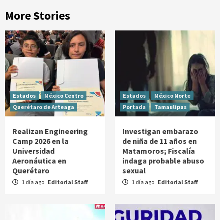
More Stories
Estados
México Centro
Estados
México Norte
Querétaro de Arteaga
Portada
Tamaulipas
Realizan Engineering
Investigan embarazo
Camp 2026 en la
de niña de 11 años en
Universidad
Matamoros; Fiscalía
Aeronáutica en
indaga probable abuso
Querétaro
sexual
1 día ago
Editorial Staff
1 día ago
Editorial Staff