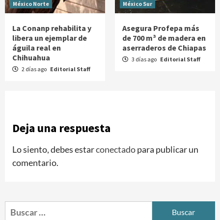
México Norte
México Sur
La Conanp rehabilita y
Asegura Profepa más
libera un ejemplar de
de 700 m³ de madera en
águila real en
aserraderos de Chiapas
Chihuahua
3 días ago
Editorial Staff
2 días ago
Editorial Staff
Deja una respuesta
Lo siento, debes estar
conectado
para publicar un
comentario.
Buscar: