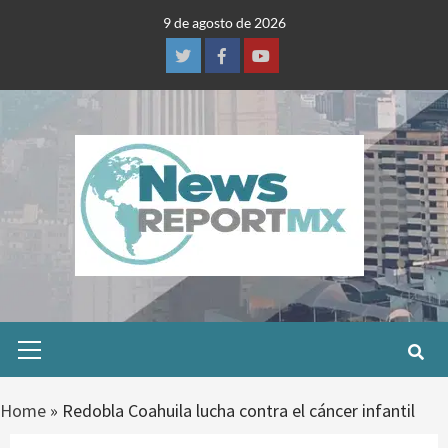
Skip
9 de agosto de 2026
to
content
Twitter
Facebook
Youtube
Primary
Menu
Home
»
Redobla Coahuila lucha contra el cáncer infantil