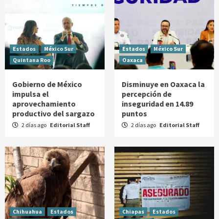
Estados
México Sur
Estados
México Sur
Quintana Roo
Oaxaca
Gobierno de México
Disminuye en Oaxaca la
impulsa el
percepción de
aprovechamiento
inseguridad en 14.89
productivo del sargazo
puntos
2 días ago
Editorial Staff
2 días ago
Editorial Staff
Chihuahua
Estados
Chiapas
Estados