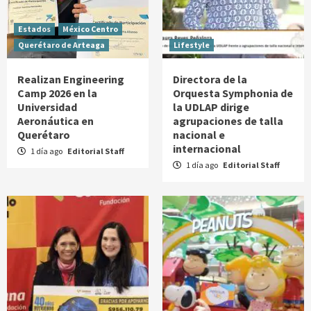
Estados
México Centro
Querétaro de Arteaga
Lifestyle
Realizan Engineering
Directora de la
Camp 2026 en la
Orquesta Symphonia de
Universidad
la UDLAP dirige
Aeronáutica en
agrupaciones de talla
Querétaro
nacional e
internacional
1 día ago
Editorial Staff
1 día ago
Editorial Staff