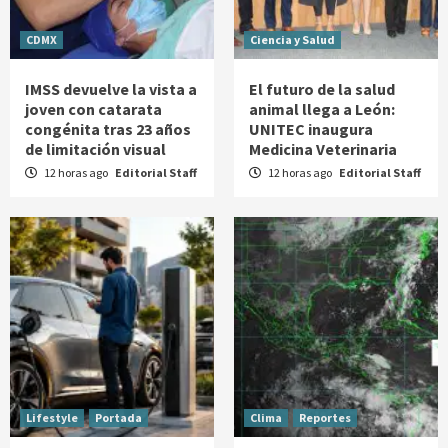
CDMX
Ciencia y Salud
IMSS devuelve la vista a
El futuro de la salud
joven con catarata
animal llega a León:
congénita tras 23 años
UNITEC inaugura
de limitación visual
Medicina Veterinaria
12 horas ago
Editorial Staff
12 horas ago
Editorial Staff
Lifestyle
Portada
Clima
Reportes