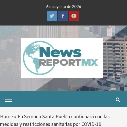
Skip
6 de agosto de 2026
to
content
Twitter
Facebook
Youtube
Primary
Menu
Home
»
En Semana Santa Puebla continuará con las
medidas y restricciones sanitarias por COVID-19