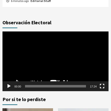
6 minutos ago
Editorial Staff
Observación Electoral
Reproductor
de
vídeo
00:00
17:24
Por si te lo perdiste