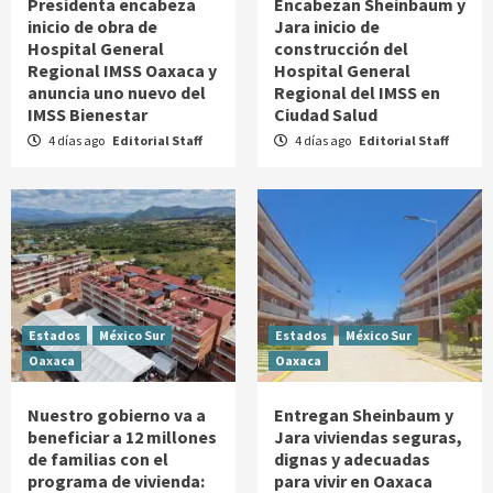
Presidenta encabeza
Encabezan Sheinbaum y
inicio de obra de
Jara inicio de
Hospital General
construcción del
Regional IMSS Oaxaca y
Hospital General
anuncia uno nuevo del
Regional del IMSS en
IMSS Bienestar
Ciudad Salud
4 días ago
Editorial Staff
4 días ago
Editorial Staff
Estados
México Sur
Estados
México Sur
Oaxaca
Oaxaca
Nuestro gobierno va a
Entregan Sheinbaum y
beneficiar a 12 millones
Jara viviendas seguras,
de familias con el
dignas y adecuadas
programa de vivienda:
para vivir en Oaxaca