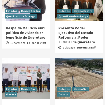
Estados
México Centro
Estados
México Centro
Querétaro de Arteaga
Querétaro de Arteaga
Respalda Mauricio Kuri
Presenta Poder
política de vivienda en
Ejecutivo del Estado
beneficio de Querétaro
Reforma al Poder
Judicial de Querétaro
10 horas ago
Editorial Staff
2 días ago
Editorial Staff
Estados
México Sur
Estados
México Sur
Oaxaca
Oaxaca