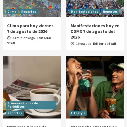
Clima
Reportes
Manifestaciones
Reportes
Clima para hoy viernes
Manifestaciones hoy en
7 de agosto de 2026
CDMX 7 de agosto del
2026
33 minutos ago
Editorial
Staff
1 hora ago
Editorial Staff
Primeras Planas de
Periódicos
Reportes
Lifestyle
Primeras Planas de
Starbucks presenta en