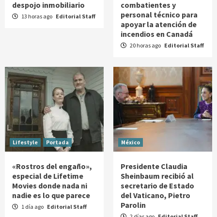
despojo inmobiliario
combatientes y
personal técnico para
13 horas ago
Editorial Staff
apoyar la atención de
incendios en Canadá
20 horas ago
Editorial Staff
Lifestyle
Portada
México
«Rostros del engaño»,
Presidente Claudia
especial de Lifetime
Sheinbaum recibió al
Movies donde nada ni
secretario de Estado
nadie es lo que parece
del Vaticano, Pietro
Parolin
1 día ago
Editorial Staff
2 días ago
Editorial Staff