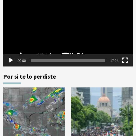
de
vídeo
00:00
17:24
Por si te lo perdiste