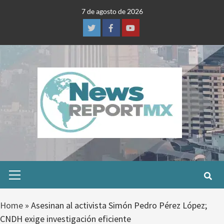
Skip
7 de agosto de 2026
to
content
Twitter
Facebook
Youtube
Primary
Menu
Home
»
Asesinan al activista Simón Pedro Pérez López;
CNDH exige investigación eficiente