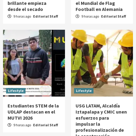
brillante empieza
el Mundial de Flag
desde el secado
Football en Alemania
9 horas ago
Editorial Staff
9 horas ago
Editorial Staff
Lifestyle
Lifestyle
Estudiantes STEM de la
USG LATAM, Alcaldía
UDLAP destacan en el
Iztapalapa y CMIC unen
MUTVI 2026
esfuerzos para
impulsar la
9 horas ago
Editorial Staff
profesionalización de
la construcción