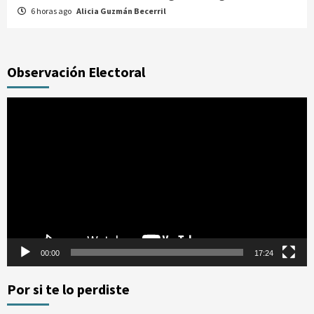
6 horas ago
Alicia Guzmán Becerril
Observación Electoral
Reproductor
de
vídeo
00:00
17:24
Por si te lo perdiste