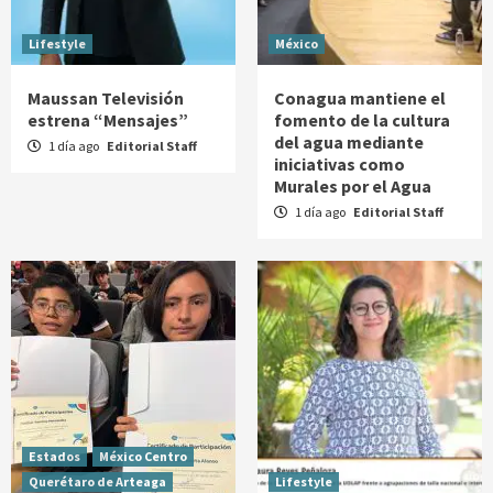
Lifestyle
México
Maussan Televisión
Conagua mantiene el
estrena “Mensajes”
fomento de la cultura
del agua mediante
1 día ago
Editorial Staff
iniciativas como
Murales por el Agua
1 día ago
Editorial Staff
Estados
México Centro
Querétaro de Arteaga
Lifestyle