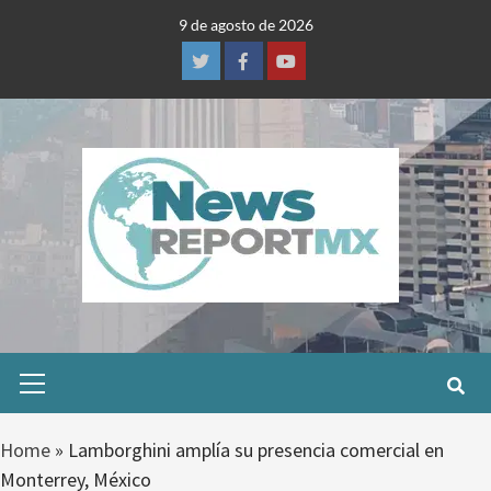
Skip
9 de agosto de 2026
to
content
Twitter
Facebook
Youtube
Primary
Menu
Home
»
Lamborghini amplía su presencia comercial en
Monterrey, México