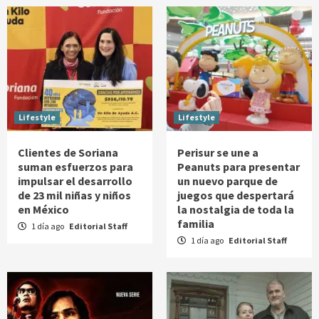
Lifestyle
Lifestyle
Clientes de Soriana
Perisur se une a
suman esfuerzos para
Peanuts para presentar
impulsar el desarrollo
un nuevo parque de
de 23 mil niñas y niños
juegos que despertará
en México
la nostalgia de toda la
familia
1 día ago
Editorial Staff
1 día ago
Editorial Staff