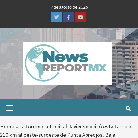
Skip
9 de agosto de 2026
to
content
Twitter
Facebook
Youtube
Primary
Menu
Home
»
La tormenta tropical Javier se ubicó esta tarde a
210 km al oeste-suroeste de Punta Abreojos, Baja