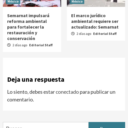
México
México
Semarnat impulsará
El marco jurídico
reforma ambiental
ambiental requiere ser
para fortalecer la
actualizado: Semarnat
restauración y
2 días ago
Editorial Staff
conservación
2 días ago
Editorial Staff
Deja una respuesta
Lo siento, debes estar
conectado
para publicar un
comentario.
Buscar: