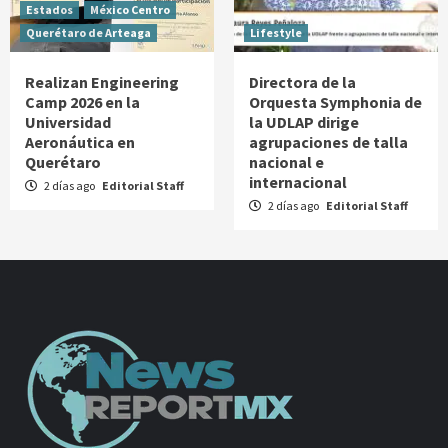
Estados
México Centro
Querétaro de Arteaga
Lifestyle
Realizan Engineering
Directora de la
Camp 2026 en la
Orquesta Symphonia de
Universidad
la UDLAP dirige
Aeronáutica en
agrupaciones de talla
Querétaro
nacional e
internacional
2 días ago
Editorial Staff
2 días ago
Editorial Staff