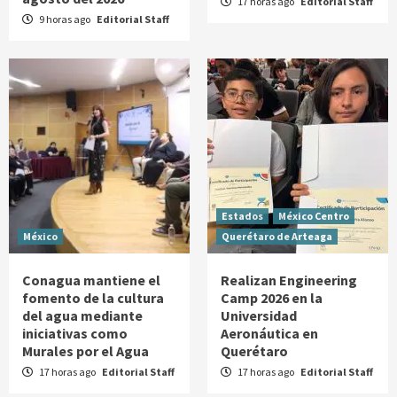
17 horas ago
Editorial Staff
9 horas ago
Editorial Staff
Estados
México Centro
México
Querétaro de Arteaga
Conagua mantiene el
Realizan Engineering
fomento de la cultura
Camp 2026 en la
del agua mediante
Universidad
iniciativas como
Aeronáutica en
Murales por el Agua
Querétaro
17 horas ago
Editorial Staff
17 horas ago
Editorial Staff