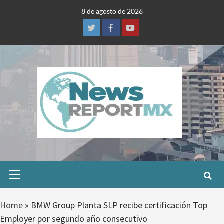
Skip
8 de agosto de 2026
to
content
Twitter
Facebook
Youtube
Primary
Menu
Home
»
BMW Group Planta SLP recibe certificación Top
Employer por segundo año consecutivo