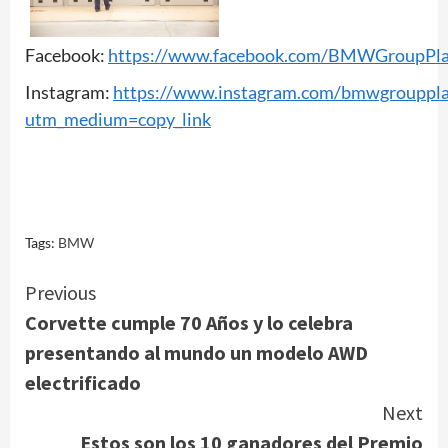
Facebook:
https://www.facebook.com/BMWGroupPla
Instagram:
https://www.instagram.com/bmwgrouppla
utm_medium=copy_link
Tags:
BMW
Continue
Previous
Corvette cumple 70 Años y lo celebra
Reading
presentando al mundo un modelo AWD
electrificado
Next
Estos son los 10 ganadores del Premio