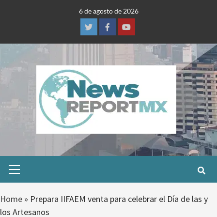
Skip
6 de agosto de 2026
to
content
Twitter
Facebook
Youtube
Primary
Menu
Home
»
Prepara IIFAEM venta para celebrar el Día de las y
los Artesanos