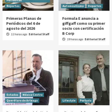
Periódicos
Reportes
Automovilismo
Deportes
Primeras Planas de
Formula E anuncia a
Periódicos del 6 de
giffgaff como su primer
agosto del 2026
socio con certificación
B Corp
11 horas ago
Editorial Staff
19 horas ago
Editorial Staff
Estados
México Centro
Querétaro de Arteaga
Lifestyle
Portada