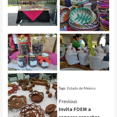
Tags:
Estado de México
Continue
Previous
Invita FOEM a
Reading
conocer aspectos