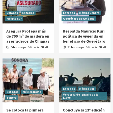
Chiapas
Estados
Estados
México Centro
México Sur
Querétaro de Arteaga
Asegura Profepa más
Respalda Mauricio Kuri
de 700 m³ de madera en
política de vivienda en
aserraderos de Chiapas
beneficio de Querétaro
5 horas ago
Editorial Staff
21 horas ago
Editorial Staff
Estados
México Sur
Estados
México Norte
Veracruz de Ignacio de la
Sonora
Llave
Se coloca la primera
Concluye la 13ª edición