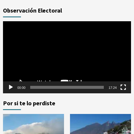
Observación Electoral
Reproductor
de
vídeo
00:00
17:24
Por si te lo perdiste