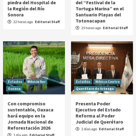
piedra del Hospital de
del “Festival de la
la Región del Río
Tortuga Marina” en el
Sonora
Santuario Playas del
Totonacapan
22 horas ago
Editorial Staff
23 horas ago
Editorial Staff
Estados
México Sur
Estados
México Centro
Oaxaca
Querétaro de Arteaga
Con compromiso
Presenta Poder
sustentable, Oaxaca
Ejecutivo del Estado
hará equipo en la
Reforma al Poder
Jornada Nacional de
Judicial de Querétaro
Reforestación 2026
2 días ago
Editorial Staff
1 día ago
Editorial Staff