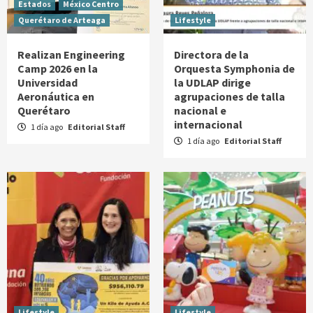
Estados
México Centro
Querétaro de Arteaga
Lifestyle
Realizan Engineering
Directora de la
Camp 2026 en la
Orquesta Symphonia de
Universidad
la UDLAP dirige
Aeronáutica en
agrupaciones de talla
Querétaro
nacional e
internacional
1 día ago
Editorial Staff
1 día ago
Editorial Staff
Lifestyle
Lifestyle