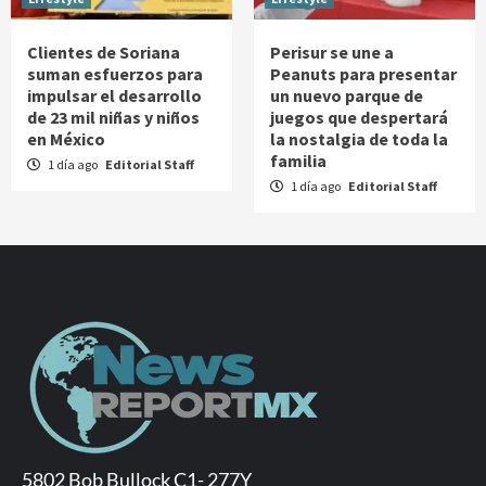
Clientes de Soriana
Perisur se une a
suman esfuerzos para
Peanuts para presentar
impulsar el desarrollo
un nuevo parque de
de 23 mil niñas y niños
juegos que despertará
en México
la nostalgia de toda la
familia
1 día ago
Editorial Staff
1 día ago
Editorial Staff
5802 Bob Bullock C1- 277Y