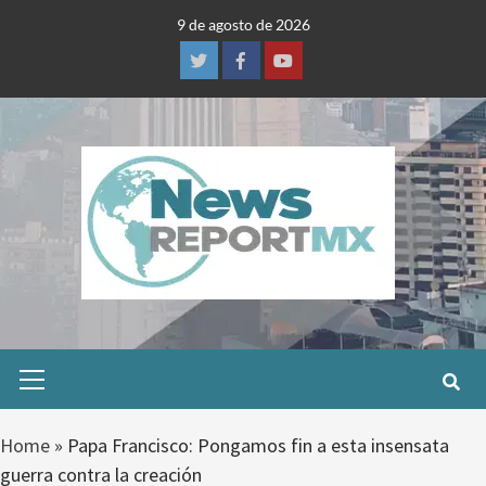
Skip
9 de agosto de 2026
to
content
Twitter
Facebook
Youtube
Primary
Menu
Home
»
Papa Francisco: Pongamos fin a esta insensata
guerra contra la creación