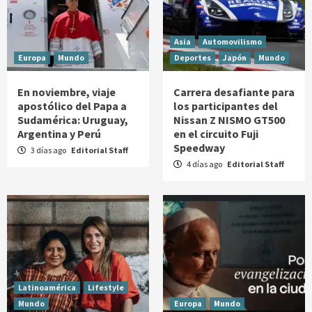
Asia
Automovilismo
Europa
Mundo
Deportes
Japón
Mundo
En noviembre, viaje
Carrera desafiante para
apostólico del Papa a
los participantes del
Sudamérica: Uruguay,
Nissan Z NISMO GT500
Argentina y Perú
en el circuito Fuji
Speedway
3 días ago
Editorial Staff
4 días ago
Editorial Staff
Latinoamérica
Lifestyle
Mundo
Europa
Mundo