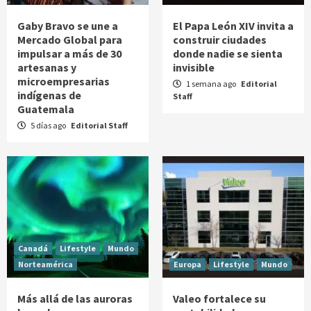
Gaby Bravo se une a
El Papa León XIV invita a
Mercado Global para
construir ciudades
impulsar a más de 30
donde nadie se sienta
artesanas y
invisible
microempresarias
1 semana ago
Editorial
indígenas de
Staff
Guatemala
5 días ago
Editorial Staff
Canadá
Lifestyle
Mundo
Norteamérica
Europa
Lifestyle
Mundo
Más allá de las auroras
Valeo fortalece su