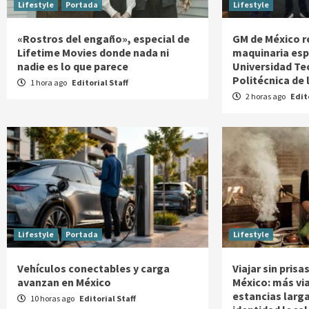
Lifestyle
Portada
Lifestyle
«Rostros del engaño», especial de
GM de México r
Lifetime Movies donde nada ni
maquinaria espe
nadie es lo que parece
Universidad Te
Politécnica de 
1 hora ago
Editorial Staff
2 horas ago
Edit
Lifestyle
Portada
Lifestyle
Vehículos conectables y carga
Viajar sin pris
avanzan en México
México: más vi
estancias larg
10 horas ago
Editorial Staff