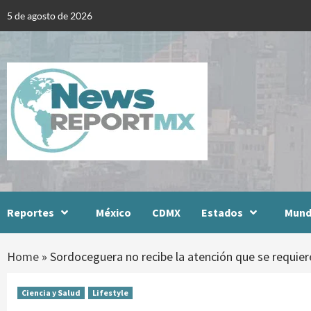
Skip
5 de agosto de 2026
to
content
Reportes
México
CDMX
Estados
Mun
Home
»
Sordoceguera no recibe la atención que se requie
Ciencia y Salud
Lifestyle