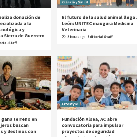
Ciencia y Salud
ealiza donación de
El futuro de la salud animal llega 
cializada a la
León: UNITEC inaugura Medicina
cnológica y
Veterinaria
la Sierra de Guerrero
3 horas ago
Editorial Staff
orial Staff
Lifestyle
as gana terreno en
Fundación Alsea, AC abre
ajeros buscan
convocatoria para impulsar
as y destinos con
proyectos de seguridad