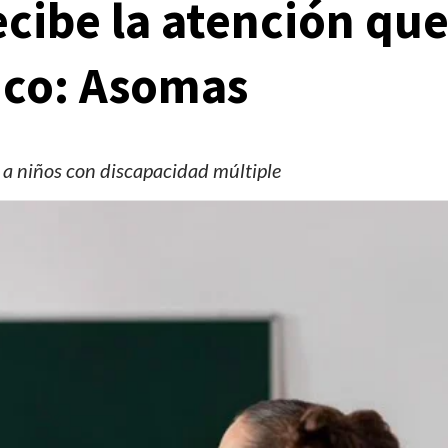
cibe la atención qu
ico: Asomas
 a niños con discapacidad múltiple
Manifestaciones
Reportes
Manifestaciones hoy en CDMX 4 de agosto del
2026
2 días ago
Editorial Staff