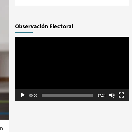
Observación Electoral
Reproductor
de
vídeo
00:00
17:24
in