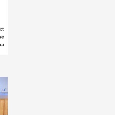
xt
se
na