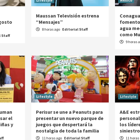
Lifestyle
México
Maussan Televisión estrena
Conagua
agosto
“Mensajes”
fomento 
agua med
8 horas ago
Editorial Staff
como Mur
 Staff
9 horas 
Lifestyle
Lifestyle
 suman
Perisur se une a Peanuts para
A&E estr
sar el
presentar un nuevo parque de
personal
iñas y
juegos que despertará la
los líde
nostalgia de toda la familia
siniestro
aff
11 horas ago
Editorial Staff
11 horas