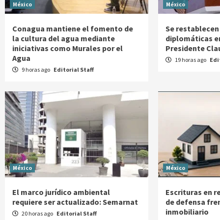
México
México
Conagua mantiene el fomento de
Se restablecen 
la cultura del agua mediante
diplomáticas e
iniciativas como Murales por el
Presidente Cl
Agua
19 horas ago
Edi
9 horas ago
Editorial Staff
México
México
El marco jurídico ambiental
Escrituras en r
requiere ser actualizado: Semarnat
de defensa fre
inmobiliario
20 horas ago
Editorial Staff