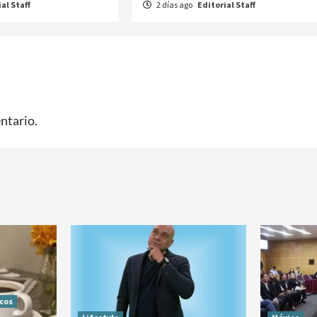
al Staff
2 días ago
Editorial Staff
ntario.
icos