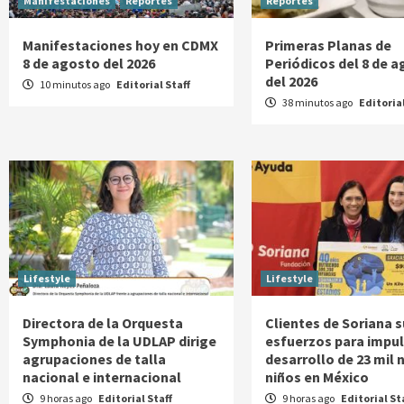
Manifestaciones
Reportes
Reportes
Manifestaciones hoy en CDMX
Primeras Planas de
8 de agosto del 2026
Periódicos del 8 de 
del 2026
10 minutos ago
Editorial Staff
38 minutos ago
Editorial
Lifestyle
Lifestyle
Directora de la Orquesta
Clientes de Soriana
Symphonia de la UDLAP dirige
esfuerzos para impul
agrupaciones de talla
desarrollo de 23 mil n
nacional e internacional
niños en México
9 horas ago
Editorial Staff
9 horas ago
Editorial St