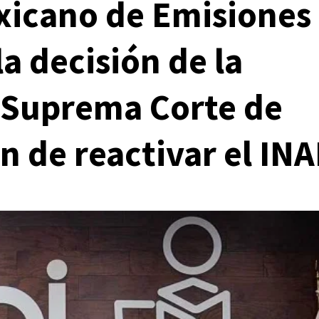
xicano de Emisiones
a decisión de la
 Suprema Corte de
n de reactivar el INA
Primeras Planas de Periódicos
Reportes
Primeras Planas de Periódicos del 7 de agosto
del 2026
1 día ago
Editorial Staff