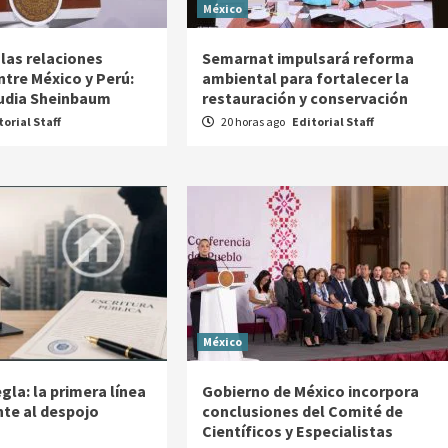
México
las relaciones
Semarnat impulsará reforma
ntre México y Perú:
ambiental para fortalecer la
audia Sheinbaum
restauración y conservación
torial Staff
20 horas ago
Editorial Staff
México
egla: la primera línea
Gobierno de México incorpora
nte al despojo
conclusiones del Comité de
Científicos y Especialistas