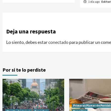
1 día ago
Editori
Deja una respuesta
Lo siento, debes estar
conectado
para publicar un come
Por si te lo perdiste
Primeras Planas de Periód