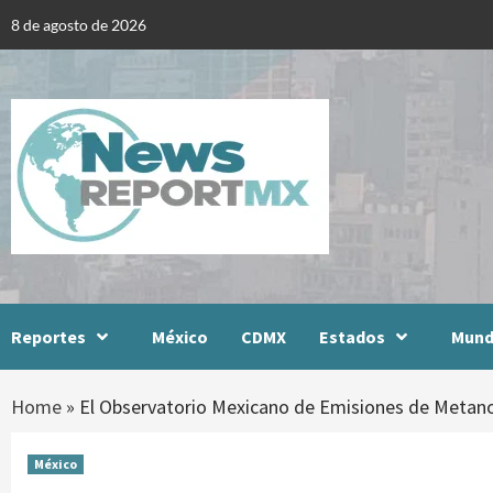
Skip
8 de agosto de 2026
to
content
Reportes
México
CDMX
Estados
Mun
Home
»
El Observatorio Mexicano de Emisiones de Metano c
México