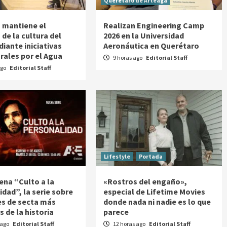
Querétaro de Arteaga
 mantiene el
Realizan Engineering Camp
de la cultura del
2026 en la Universidad
iante iniciativas
Aeronáutica en Querétaro
ales por el Agua
9 horas ago
Editorial Staff
ago
Editorial Staff
Lifestyle
Portada
ena “Culto a la
«Rostros del engaño»,
idad”, la serie sobre
especial de Lifetime Movies
res de secta más
donde nada ni nadie es lo que
s de la historia
parece
 ago
Editorial Staff
12 horas ago
Editorial Staff