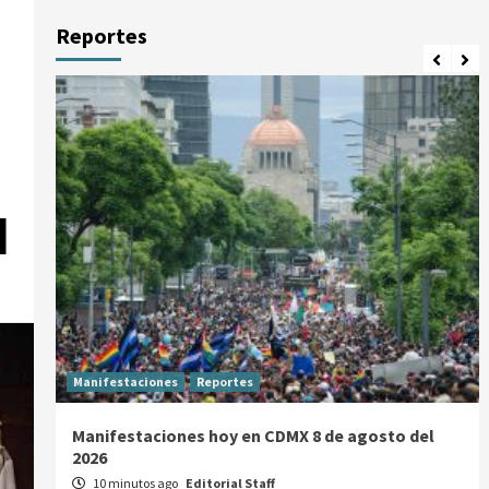
Reportes
I
Manifestaciones
Reportes
Manifestaciones hoy en CDMX 8 de agosto del
2026
10 minutos ago
Editorial Staff