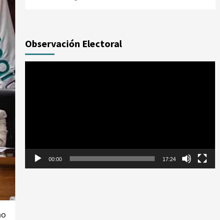
Observación Electoral
Reproductor
de
vídeo
00:00
17:24
ho