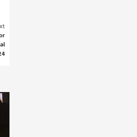
xt
or
al
24