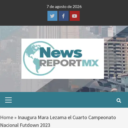
Skip
7 de agosto de 2026
to
content
Twitter
Facebook
Youtube
Primary
Menu
Home
»
Inaugura Mara Lezama el Cuarto Campeonato
Nacional Futdown 2023