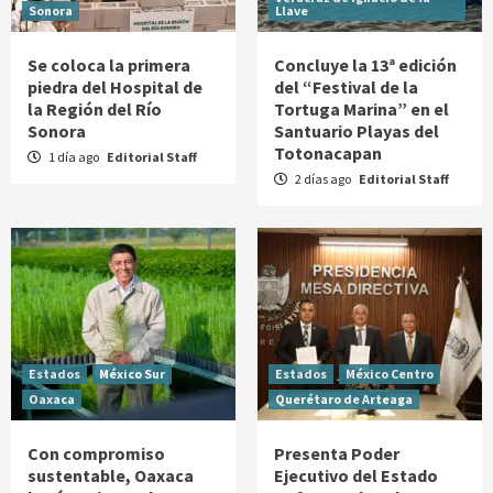
Sonora
Llave
Se coloca la primera
Concluye la 13ª edición
piedra del Hospital de
del “Festival de la
la Región del Río
Tortuga Marina” en el
Sonora
Santuario Playas del
Totonacapan
1 día ago
Editorial Staff
2 días ago
Editorial Staff
Estados
México Sur
Estados
México Centro
Oaxaca
Querétaro de Arteaga
Con compromiso
Presenta Poder
sustentable, Oaxaca
Ejecutivo del Estado