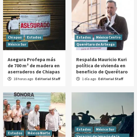
Chiapas
Estados
Estados
México Centro
México Sur
Querétaro de Arteaga
Asegura Profepa más
Respalda Mauricio Kuri
de 700 m³ de madera en
política de vivienda en
aserraderos de Chiapas
beneficio de Querétaro
18 horas ago
Editorial Staff
1 día ago
Editorial Staff
Estados
México Sur
Estados
México Norte
Veracruz de Ignacio de la