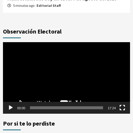
5 minutos ago
Editorial Staff
Observación Electoral
Reproductor
de
vídeo
00:00
17:24
Por si te lo perdiste