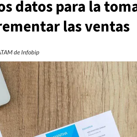
s datos para la tom
crementar las ventas
ATAM de Infobip
Manifestaciones
Reportes
Manifestaciones hoy en CDMX 6 de agosto del
2026
2 días ago
Editorial Staff