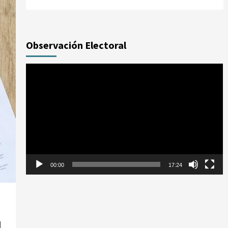
Observación Electoral
Reproductor
de
vídeo
00:00
17:24
M