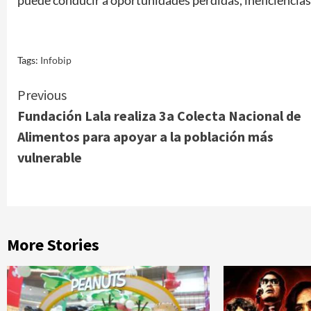
puede conducir a oportunidades perdidas, ineficiencias
Tags:
Infobip
Continue
Previous
Fundación Lala realiza 3a Colecta Nacional de
Reading
Alimentos para apoyar a la población más
vulnerable
More Stories