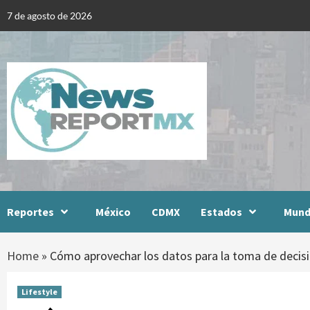
Skip
7 de agosto de 2026
to
content
Reportes
México
CDMX
Estados
Mun
Home
»
Cómo aprovechar los datos para la toma de decisi
Lifestyle