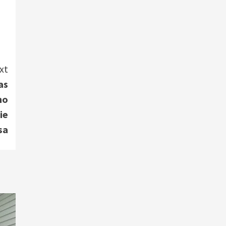
xt
as
mo
ie
sa