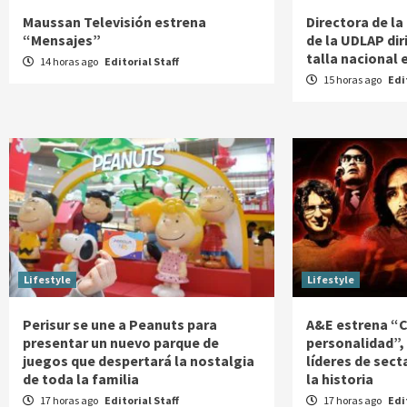
Maussan Televisión estrena
Directora de l
“Mensajes”
de la UDLAP di
talla nacional 
14 horas ago
Editorial Staff
15 horas ago
Edi
Lifestyle
Lifestyle
Perisur se une a Peanuts para
A&E estrena “C
presentar un nuevo parque de
personalidad”, 
juegos que despertará la nostalgia
líderes de sect
de toda la familia
la historia
17 horas ago
Editorial Staff
17 horas ago
Edi