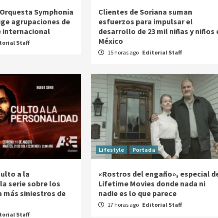
a Orquesta Symphonia
Clientes de Soriana suman
rige agrupaciones de
esfuerzos para impulsar el
e internacional
desarrollo de 23 mil niñas y niños 
México
torial Staff
15 horas ago
Editorial Staff
Lifestyle
Portada
ulto a la
«Rostros del engaño», especial d
la serie sobre los
Lifetime Movies donde nada ni
a más siniestros de
nadie es lo que parece
17 horas ago
Editorial Staff
torial Staff