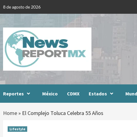
Skip
8 de agosto de 2026
to
content
Reportes
México
CDMX
Estados
Mun
Home
»
El Complejo Toluca Celebra 55 Años
Lifestyle