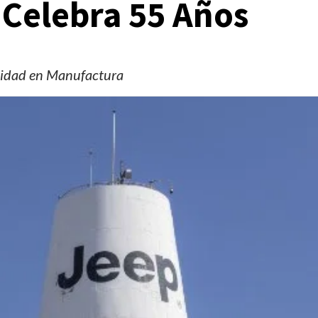
 Celebra 55 Años
alidad en Manufactura
Manifestaciones
Reportes
Manifestaciones hoy en CDMX 7 de agosto del
2026
1 día ago
Editorial Staff