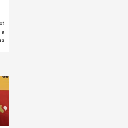
xt
 a
na