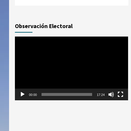
Observación Electoral
Reproductor
de
vídeo
00:00
17:24