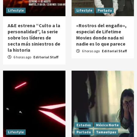
Lifestyle
Lifestyle
Portada
A&E estrena “Culto a la
«Rostros del engaño»,
personalidad”, la serie
especial de Lifetime
sobre los líderes de
Movies donde nada ni
secta más siniestros de
nadie es lo que parece
la historia
6 horas ago
Editorial Staff
6 horas ago
Editorial Staff
Estados
México Norte
Lifestyle
Portada
Tamaulipas