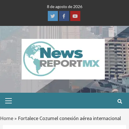
Skip
8 de agosto de 2026
to
content
Twitter
Facebook
Youtube
Primary
Menu
Home
»
Fortalece Cozumel conexión aérea internacional