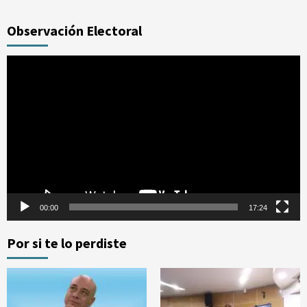
Observación Electoral
Reproductor
de
vídeo
00:00
17:24
Por si te lo perdiste