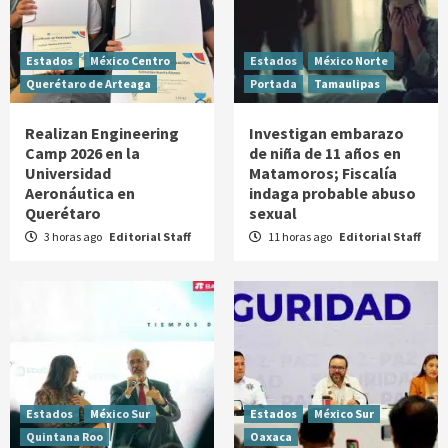
Estados
México Centro
Estados
México Norte
Querétaro de Arteaga
Portada
Tamaulipas
Realizan Engineering
Investigan embarazo
Camp 2026 en la
de niña de 11 años en
Universidad
Matamoros; Fiscalía
Aeronáutica en
indaga probable abuso
Querétaro
sexual
3 horas ago
Editorial Staff
11 horas ago
Editorial Staff
Estados
México Sur
Estados
México Sur
Quintana Roo
Oaxaca