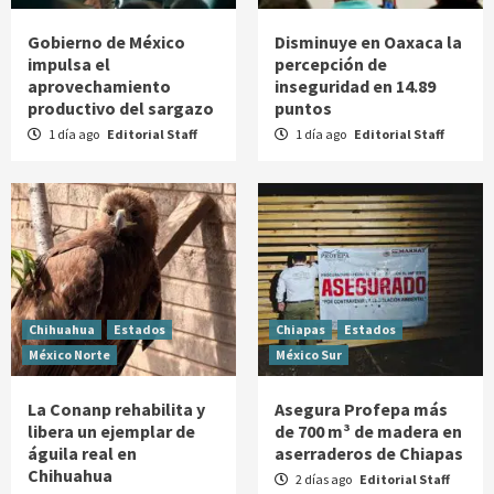
Gobierno de México
Disminuye en Oaxaca la
impulsa el
percepción de
aprovechamiento
inseguridad en 14.89
productivo del sargazo
puntos
1 día ago
Editorial Staff
1 día ago
Editorial Staff
Chihuahua
Estados
Chiapas
Estados
México Norte
México Sur
La Conanp rehabilita y
Asegura Profepa más
libera un ejemplar de
de 700 m³ de madera en
águila real en
aserraderos de Chiapas
Chihuahua
2 días ago
Editorial Staff