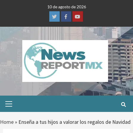
Skip
10 de agosto de 2026
to
content
Twitter
Facebook
Youtube
Primary
Menu
Home
»
Enseña a tus hijos a valorar los regalos de Navidad