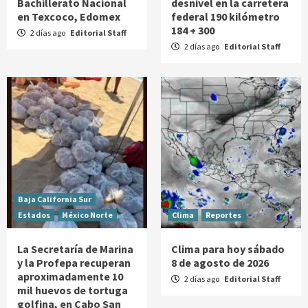
Bachillerato Nacional
desnivel en la carretera
en Texcoco, Edomex
federal 190 kilómetro
184 + 300
2 días ago
Editorial Staff
2 días ago
Editorial Staff
Baja California Sur
Estados
México Norte
Clima
Reportes
La Secretaría de Marina
Clima para hoy sábado
y la Profepa recuperan
8 de agosto de 2026
aproximadamente 10
2 días ago
Editorial Staff
mil huevos de tortuga
golfina, en Cabo San