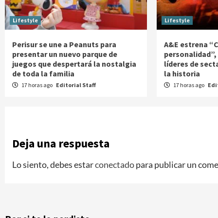
Lifestyle
Lifestyle
Perisur se une a Peanuts para
A&E estrena “C
presentar un nuevo parque de
personalidad”, 
juegos que despertará la nostalgia
líderes de sect
de toda la familia
la historia
17 horas ago
Editorial Staff
17 horas ago
Edi
Deja una respuesta
Lo siento, debes estar
conectado
para publicar un come