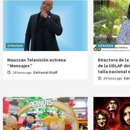
Lifestyle
Lifestyle
Maussan Televisión estrena
Directora de l
“Mensajes”
de la UDLAP di
talla nacional 
14 horas ago
Editorial Staff
14 horas ago
Edi