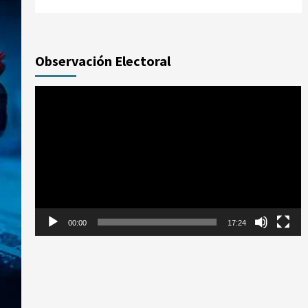
Observación Electoral
Reproductor
de
vídeo
00:00
17:24