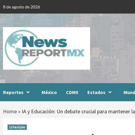
Skip
8 de agosto de 2026
to
content
Reportes
México
CDMX
Estados
Mun
Home
»
IA y Educación: Un debate crucial para mantener l
Lifestyle