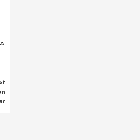
os
xt
on
ar