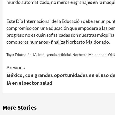
mundo automatizado, no meros engranajes en la maquina
Este Día Internacional de la Educación debe ser un pun
compromiso con una educación que empodera a las person
progreso no es cuán sofisticadas son nuestras máquina
como seres humanos» finaliza Norberto Maldonado.
Tags:
Educación
,
IA
,
inteligencia artificial
,
Norberto Maldonado
,
ON
Continue
Previous
México, con grandes oportunidades en el uso d
Reading
IA en el sector salud
More Stories