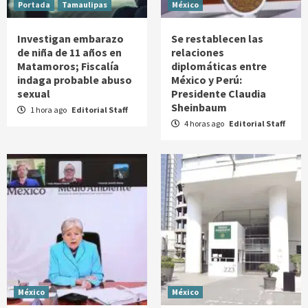
Portada
Tamaulipas
México
Investigan embarazo
Se restablecen las
de niña de 11 años en
relaciones
Matamoros; Fiscalía
diplomáticas entre
indaga probable abuso
México y Perú:
sexual
Presidente Claudia
Sheinbaum
1 hora ago
Editorial Staff
4 horas ago
Editorial Staff
México
México