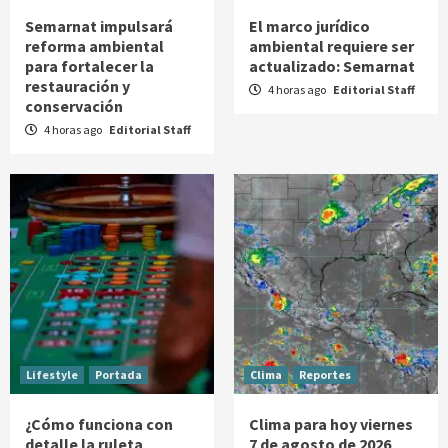
Semarnat impulsará
El marco jurídico
reforma ambiental
ambiental requiere ser
para fortalecer la
actualizado: Semarnat
restauración y
4 horas ago
Editorial Staff
conservación
4 horas ago
Editorial Staff
Lifestyle
Portada
Clima
Reportes
¿Cómo funciona con
Clima para hoy viernes
detalle la ruleta
7 de agosto de 2026