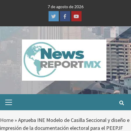
Skip
7 de agosto de 2026
to
content
Twitter
Facebook
Youtube
Primary
Menu
Home
»
Aprueba INE Modelo de Casilla Seccional y diseño e
impresión de la documentación electoral para el PEEPJF