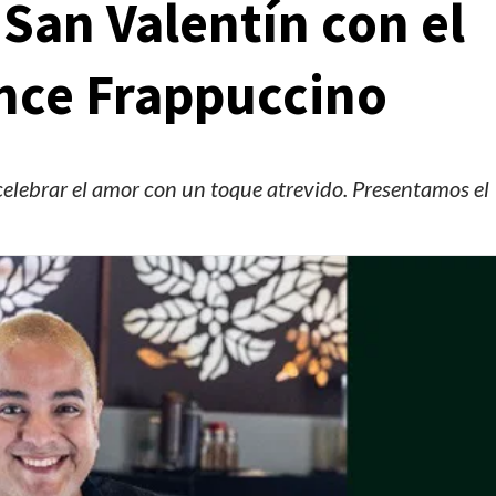
 San Valentín con el
nce Frappuccino
 celebrar el amor con un toque atrevido. Presentamos el
Manifestaciones
Reportes
Manifestaciones hoy en CDMX 4 de agosto del
2026
2 días ago
Editorial Staff