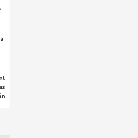
s
rá
xt
as
ón