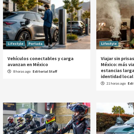
Lifestyle
Portada
Lifestyle
Vehículos conectables y carga
Viajar sin pris
avanzan en México
México: más vi
estancias larg
8 horas ago
Editorial Staff
identidad local
21 horas ago
Edi