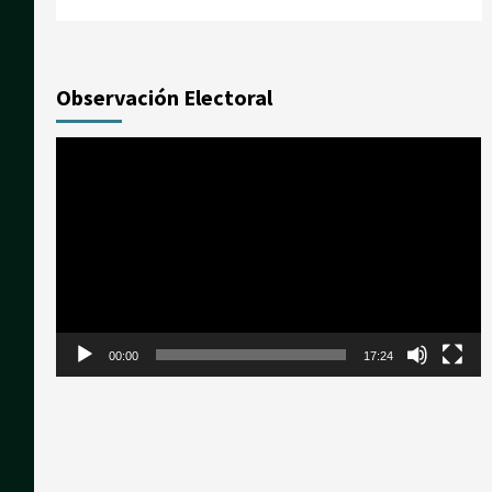
Observación Electoral
Reproductor
de
vídeo
00:00
17:24