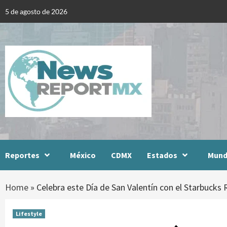
Skip
5 de agosto de 2026
to
content
Reportes
México
CDMX
Estados
Mun
Home
»
Celebra este Día de San Valentín con el Starbuck
Lifestyle