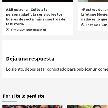
A&E estrena “Culto a la
«Rostros del e
personalidad”, la serie sobre los
Lifetime Movie
líderes de secta más siniestros de
nadie es lo que
la historia
3 horas ago
Edit
3 horas ago
Editorial Staff
Deja una respuesta
Lo siento, debes estar
conectado
para publicar un come
Por si te lo perdiste