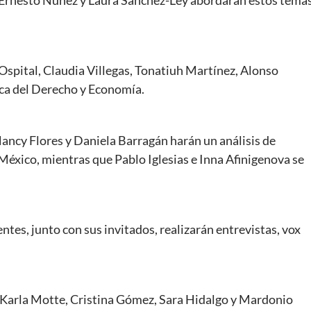
s, Ernesto Núñez y Laura Sánchez-Ley abordarán estos tema
spital, Claudia Villegas, Tonatiuh Martínez, Alonso
ca del Derecho y Economía.
ancy Flores y Daniela Barragán harán un análisis de
éxico, mientras que Pablo Iglesias e Inna Afinigenova se
ntes, junto con sus invitados, realizarán entrevistas, vox
, Karla Motte, Cristina Gómez, Sara Hidalgo y Mardonio