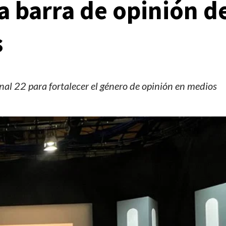
a barra de opinión d
s
l 22 para fortalecer el género de opinión en medios
Manifestaciones
Reportes
Manifestaciones hoy en CDMX 6 de agosto del
2026
2 días ago
Editorial Staff