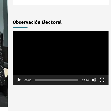
Observación Electoral
Reproductor
de
vídeo
00:00
17:24