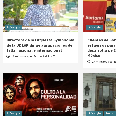
Lifestyle
Lifestyle
Directora de la Orquesta Symphonia
Clientes de So
de la UDLAP dirige agrupaciones de
esfuerzos para
talla nacional e internacional
desarrollo de 2
México
16 minutos ago
Editorial Staff
24 minutos ago
E
Lifestyle
Lifestyle
Portad