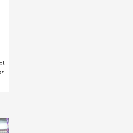
xt
o»