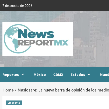
Skip
7 de agosto de 2026
to
content
Reportes
México
CDMX
Estados
Mun
Home
»
Masiosare: La nueva barra de opinión de los medio
Lifestyle