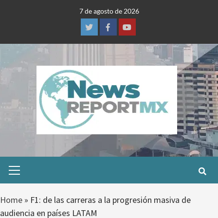
Skip
7 de agosto de 2026
to
content
Twitter
Facebook
Youtube
Primary
Menu
Home
»
F1: de las carreras a la progresión masiva de
audiencia en países LATAM