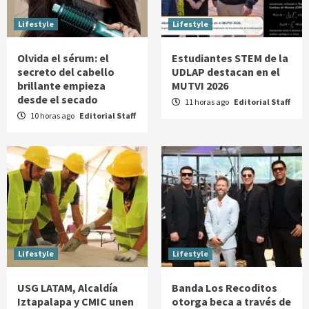
Lifestyle
Lifestyle
Olvida el sérum: el
Estudiantes STEM de la
secreto del cabello
UDLAP destacan en el
brillante empieza
MUTVI 2026
desde el secado
11 horas ago
Editorial Staff
10 horas ago
Editorial Staff
Lifestyle
Lifestyle
USG LATAM, Alcaldía
Banda Los Recoditos
Iztapalapa y CMIC unen
otorga beca a través de