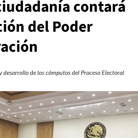
ciudadanía contará
cción del Poder
ración
y desarrollo de los cómputos del Proceso Electoral
Clima
Reportes
 del
Clima para hoy viernes 7 de agosto de 2026
17 horas ago
Editorial Staff