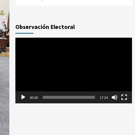
Observación Electoral
Reproductor
de
vídeo
00:00
17:24