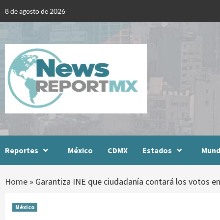
Skip
8 de agosto de 2026
to
content
Reportes
México
CDMX
Estados
Mun
Home
»
Garantiza INE que ciudadanía contará los votos en 
México