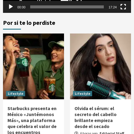
00:00
17:24
Por si te lo perdiste
Lifestyle
Lifestyle
Starbucks presenta en
Olvida el sérum: el
México «Juntémonos
secreto del cabello
Más», una plataforma
brillante empieza
que celebra el valor de
desde el secado
los encuentros
6 horas ago
Editorial Staff