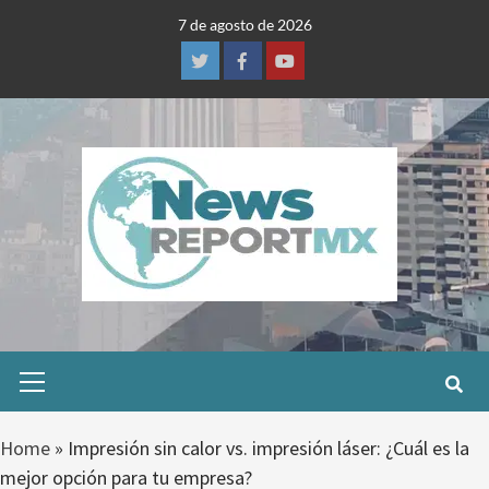
Skip
7 de agosto de 2026
to
content
Twitter
Facebook
Youtube
Primary
Menu
Home
»
Impresión sin calor vs. impresión láser: ¿Cuál es la
mejor opción para tu empresa?