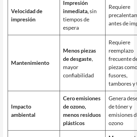
Impresión
Requiere
Velocidad de
inmediata,
sin
precalenta
impresión
tiempos de
antes de im
espera
Requiere
Menos piezas
reemplazo
de desgaste
,
frecuente d
Mantenimiento
mayor
piezas com
confiabilidad
fusores,
tambores y 
Cero emisiones
Genera des
Impacto
de ozono,
de tóner y
ambiental
menos residuos
emisiones d
plásticos
ozono