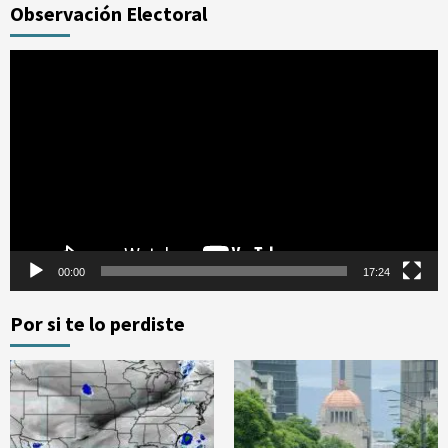
Observación Electoral
Reproductor
de
vídeo
00:00
17:24
Por si te lo perdiste