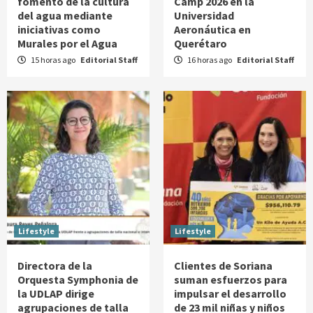
fomento de la cultura
Camp 2026 en la
del agua mediante
Universidad
iniciativas como
Aeronáutica en
Murales por el Agua
Querétaro
15 horas ago
Editorial Staff
16 horas ago
Editorial Staff
Lifestyle
Lifestyle
Directora de la
Clientes de Soriana
Orquesta Symphonia de
suman esfuerzos para
la UDLAP dirige
impulsar el desarrollo
agrupaciones de talla
de 23 mil niñas y niños