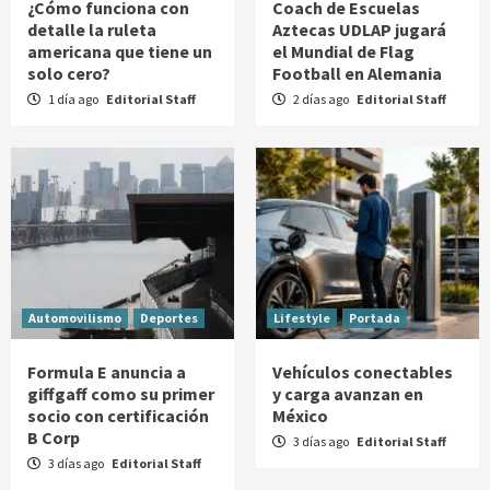
¿Cómo funciona con
Coach de Escuelas
detalle la ruleta
Aztecas UDLAP jugará
americana que tiene un
el Mundial de Flag
solo cero?
Football en Alemania
1 día ago
Editorial Staff
2 días ago
Editorial Staff
Automovilismo
Deportes
Lifestyle
Portada
Formula E anuncia a
Vehículos conectables
giffgaff como su primer
y carga avanzan en
socio con certificación
México
B Corp
3 días ago
Editorial Staff
3 días ago
Editorial Staff