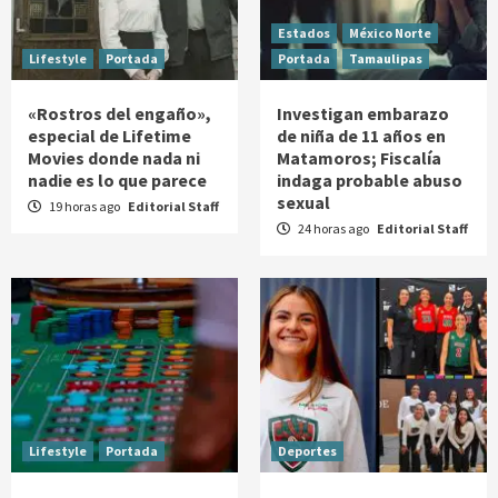
Estados
México Norte
Lifestyle
Portada
Portada
Tamaulipas
«Rostros del engaño»,
Investigan embarazo
especial de Lifetime
de niña de 11 años en
Movies donde nada ni
Matamoros; Fiscalía
nadie es lo que parece
indaga probable abuso
sexual
19 horas ago
Editorial Staff
24 horas ago
Editorial Staff
Lifestyle
Portada
Deportes