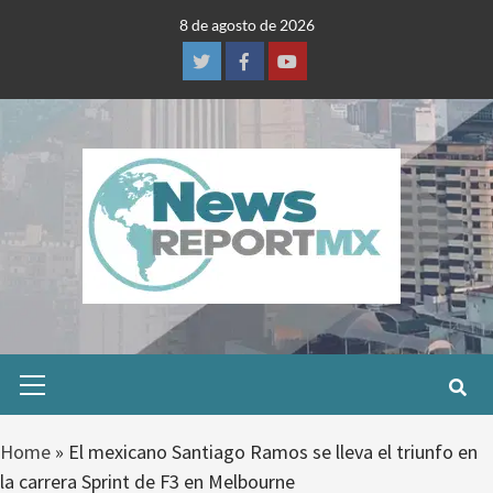
Skip
8 de agosto de 2026
to
content
Twitter
Facebook
Youtube
Primary
Menu
Home
»
El mexicano Santiago Ramos se lleva el triunfo en
la carrera Sprint de F3 en Melbourne