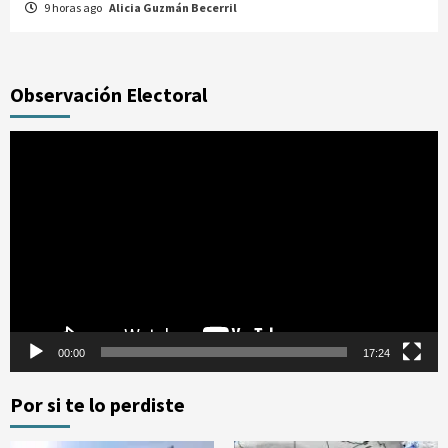
9 horas ago
Alicia Guzmán Becerril
Observación Electoral
Reproductor
de
vídeo
00:00
17:24
Por si te lo perdiste