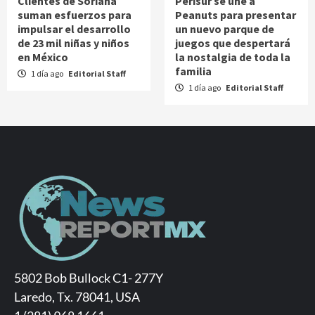
Clientes de Soriana
Perisur se une a
suman esfuerzos para
Peanuts para presentar
impulsar el desarrollo
un nuevo parque de
de 23 mil niñas y niños
juegos que despertará
en México
la nostalgia de toda la
familia
1 día ago
Editorial Staff
1 día ago
Editorial Staff
5802 Bob Bullock C1- 277Y
Laredo, Tx. 78041, USA