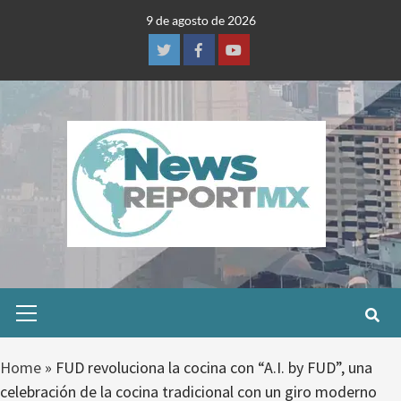
Skip
9 de agosto de 2026
to
content
Twitter
Facebook
Youtube
Primary
Menu
Home
»
FUD revoluciona la cocina con “A.I. by FUD”, una
celebración de la cocina tradicional con un giro moderno