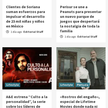
Clientes de Soriana
Perisur se une a
suman esfuerzos para
Peanuts para presentar
impulsar el desarrollo
un nuevo parque de
de 23 mil niñas y niños
juegos que despertará
en México
la nostalgia de toda la
familia
1 día ago
Editorial Staff
1 día ago
Editorial Staff
Lifestyle
Lifestyle
Portada
A&E estrena “Culto a la
«Rostros del engaño»,
personalidad”, la serie
especial de Lifetime
sobre los líderes de
Movies donde nada ni