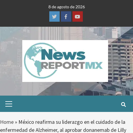
Skip
8 de agosto de 2026
to
content
Twitter
Facebook
Youtube
Primary
Menu
Home
»
México reafirma su liderazgo en el cuidado de la
enfermedad de Alzheimer, al aprobar donanemab de Lilly