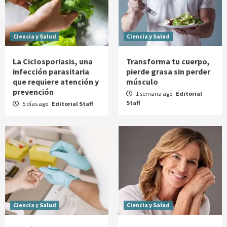
Ciencia y Salud
Ciencia y Salud
La Ciclosporiasis, una
Transforma tu cuerpo,
infección parasitaria
pierde grasa sin perder
que requiere atención y
músculo
prevención
1 semana ago
Editorial
Staff
5 días ago
Editorial Staff
Ciencia y Salud
Ciencia y Salud