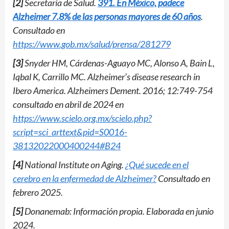
[2]
Secretaría de Salud.
391. En México, padece
Alzheimer 7.8% de las personas mayores de 60 años
.
Consultado en
https://www.gob.mx/salud/prensa/281279
[3]
Snyder HM, Cárdenas-Aguayo MC, Alonso A, Bain L,
Iqbal K, Carrillo MC. Alzheimer’s disease research in
Ibero America. Alzheimers Dement. 2016; 12:749-754
consultado en abril de 2024 en
https://www.scielo.org.mx/scielo.php?
script=sci_arttext&pid=S0016-
38132022000400244#B24
[4]
National Institute on Aging.
¿Qué sucede en el
cerebro en la enfermedad de Alzheimer?
Consultado en
febrero 2025.
[5]
Donanemab: Información propia. Elaborada en junio
2024.