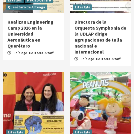
Estados
México Centro
Querétaro de Arteaga
Lifestyle
Realizan Engineering
Directora de la
Camp 2026 en la
Orquesta Symphonia de
Universidad
la UDLAP dirige
Aeronáutica en
agrupaciones de talla
Querétaro
nacional e
internacional
1 día ago
Editorial Staff
1 día ago
Editorial Staff
Lifestyle
Lifestyle