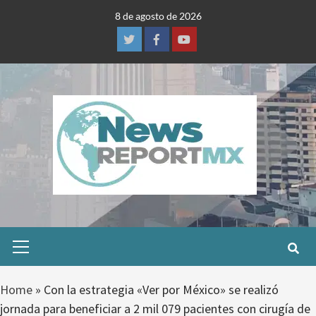
Skip
8 de agosto de 2026
to
content
Twitter
Facebook
Youtube
Primary
Menu
Home
»
Con la estrategia «Ver por México» se realizó
jornada para beneficiar a 2 mil 079 pacientes con cirugía de