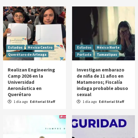
Estados
México Centro
Estados
México Norte
Querétaro de Arteaga
Portada
Tamaulipas
Realizan Engineering
Investigan embarazo
Camp 2026 en la
de niña de 11 años en
Universidad
Matamoros; Fiscalía
Aeronáutica en
indaga probable abuso
Querétaro
sexual
1 día ago
Editorial Staff
1 día ago
Editorial Staff