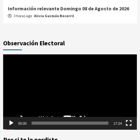
Información relevante Domingo 08 de Agosto de 2026
3 horas ago
Alicia Guzmán Becerril
Observación Electoral
Reproductor
de
vídeo
00:00
17:24
Por si te lo perdiste