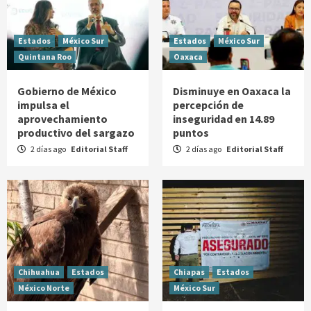
Estados
México Sur
Estados
México Sur
Quintana Roo
Oaxaca
Gobierno de México
Disminuye en Oaxaca la
impulsa el
percepción de
aprovechamiento
inseguridad en 14.89
productivo del sargazo
puntos
2 días ago
Editorial Staff
2 días ago
Editorial Staff
Chihuahua
Estados
Chiapas
Estados
México Norte
México Sur