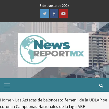
Skip
8 de agosto de 2026
to
content
Twitter
Facebook
Youtube
Primary
Menu
Home
»
Las Aztecas de baloncesto femenil de la UDLAP se
coronan Campeonas Nacionales de la Liga ABE