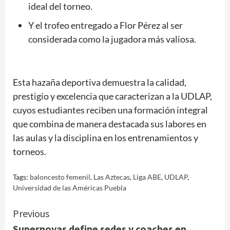
ideal del torneo.
Y el trofeo entregado a Flor Pérez al ser
considerada como la jugadora más valiosa.
Esta hazaña deportiva demuestra la calidad,
prestigio y excelencia que caracterizan a la UDLAP,
cuyos estudiantes reciben una formación integral
que combina de manera destacada sus labores en
las aulas y la disciplina en los entrenamientos y
torneos.
Tags:
baloncesto femenil
,
Las Aztecas
,
Liga ABE
,
UDLAP
,
Universidad de las Américas Puebla
Continue
Previous
Supernovas define sedes y coaches en