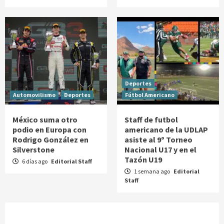
Deportes
Automovilismo
Deportes
Fútbol Americano
México suma otro
Staff de futbol
podio en Europa con
americano de la UDLAP
Rodrigo González en
asiste al 9º Torneo
Silverstone
Nacional U17 y en el
Tazón U19
6 días ago
Editorial Staff
1 semana ago
Editorial
Staff