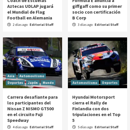
Coach de Escuelas
Formula E anuncia a
Aztecas UDLAP jugará
giffgaff como su primer
el Mundial de Flag
socio con certificación
Football en Alemania
B Corp
2 días ago
Editorial Staff
3 días ago
Editorial Staff
Asia
Automovilismo
Deportes
Japón
Mundo
Automovilismo
Deportes
Carrera desafiante para
Hyundai Motorsport
los participantes del
cierra el Rally de
Nissan Z NISMO GT500
Finlandia con dos
en el circuito Fuji
tripulaciones en el Top
Speedway
5
4 días ago
Editorial Staff
5 días ago
Editorial Staff