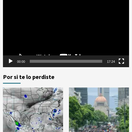
de
vídeo
00:00
17:24
Por si te lo perdiste