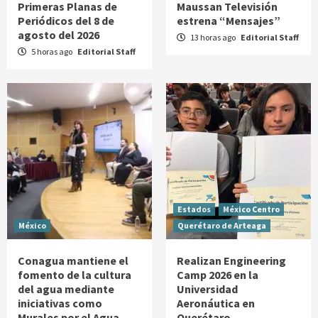
Primeras Planas de
Maussan Televisión
Periódicos del 8 de
estrena “Mensajes”
agosto del 2026
13 horas ago
Editorial Staff
5 horas ago
Editorial Staff
Estados
México Centro
México
Querétaro de Arteaga
Conagua mantiene el
Realizan Engineering
fomento de la cultura
Camp 2026 en la
del agua mediante
Universidad
iniciativas como
Aeronáutica en
Murales por el Agua
Querétaro