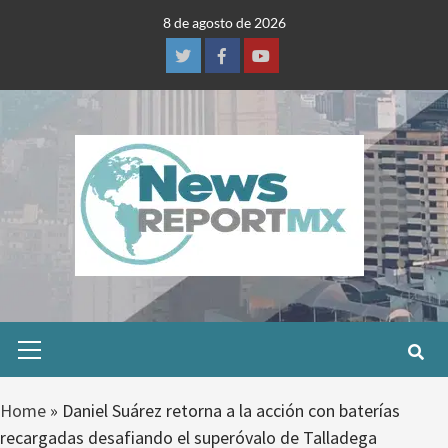
Skip
8 de agosto de 2026
to
content
Twitter
Facebook
Youtube
Primary
Menu
Home
»
Daniel Suárez retorna a la acción con baterías
recargadas desafiando el superóvalo de Talladega