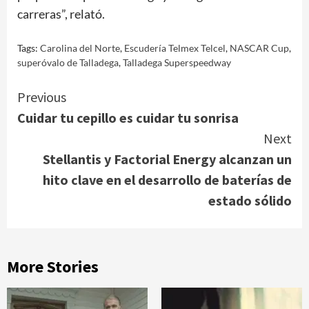
carreras”, relató.
Tags:
Carolina del Norte
,
Escudería Telmex Telcel
,
NASCAR Cup
,
superóvalo de Talladega
,
Talladega Superspeedway
Continue
Previous
Cuidar tu cepillo es cuidar tu sonrisa
Reading
Next
Stellantis y Factorial Energy alcanzan un
hito clave en el desarrollo de baterías de
estado sólido
More Stories