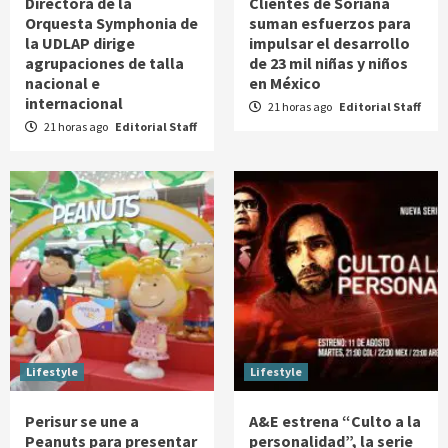
Directora de la
Clientes de Soriana
Orquesta Symphonia de
suman esfuerzos para
la UDLAP dirige
impulsar el desarrollo
agrupaciones de talla
de 23 mil niñas y niños
nacional e
en México
internacional
21 horas ago
Editorial Staff
21 horas ago
Editorial Staff
Lifestyle
Lifestyle
Perisur se une a
A&E estrena “Culto a la
Peanuts para presentar
personalidad”, la serie