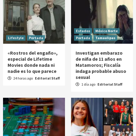
Estados
México Norte
Lifestyle
Portada
Portada
Tamaulipas
«Rostros del engaño»,
Investigan embarazo
especial de Lifetime
de niña de 11 años en
Movies donde nada ni
Matamoros; Fiscalía
nadie es lo que parece
indaga probable abuso
sexual
24 horas ago
Editorial Staff
1 día ago
Editorial Staff