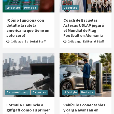
Lifestyle
Portada
Deportes
¿Cómo funciona con
Coach de Escuelas
detalle la ruleta
Aztecas UDLAP jugará
americana que tiene un
el Mundial de Flag
solo cero?
Football en Alemania
1 día ago
Editorial Staff
2 días ago
Editorial Staff
Automovilismo
Deportes
Lifestyle
Portada
Formula E anuncia a
Vehículos conectables
giffgaff como su primer
y carga avanzan en