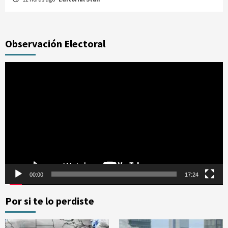
Observación Electoral
Reproductor
de
vídeo
00:00
17:24
Por si te lo perdiste