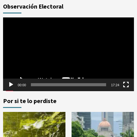
Observación Electoral
Reproductor
de
vídeo
00:00
17:24
Por si te lo perdiste