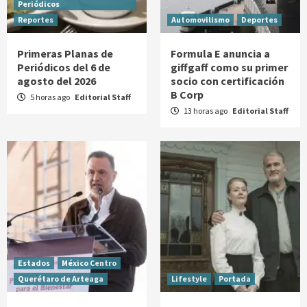
Periódicos
Reportes
Automovilismo
Deportes
Primeras Planas de
Formula E anuncia a
Periódicos del 6 de
giffgaff como su primer
agosto del 2026
socio con certificación
B Corp
5 horas ago
Editorial Staff
13 horas ago
Editorial Staff
Estados
México Centro
Querétaro de Arteaga
Lifestyle
Portada