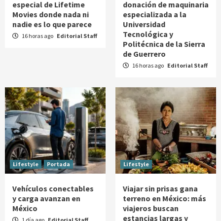
especial de Lifetime
donación de maquinaria
Movies donde nada ni
especializada a la
nadie es lo que parece
Universidad
Tecnológica y
16 horas ago
Editorial Staff
Politécnica de la Sierra
de Guerrero
16 horas ago
Editorial Staff
Lifestyle
Portada
Lifestyle
Vehículos conectables
Viajar sin prisas gana
y carga avanzan en
terreno en México: más
México
viajeros buscan
estancias largas y
1 día ago
Editorial Staff