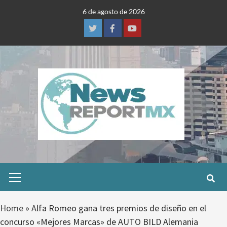
Skip
6 de agosto de 2026
to
content
Twitter
Facebook
Youtube
Primary
Menu
Home
»
Alfa Romeo gana tres premios de diseño en el
concurso «Mejores Marcas» de AUTO BILD Alemania