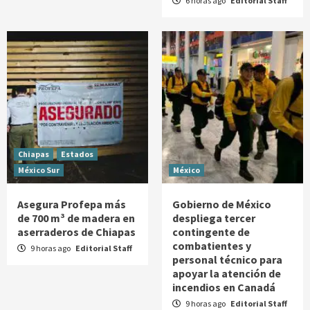
6 horas ago
Editorial Staff
Chiapas
Estados
México Sur
México
Asegura Profepa más
Gobierno de México
de 700 m³ de madera en
despliega tercer
aserraderos de Chiapas
contingente de
combatientes y
9 horas ago
Editorial Staff
personal técnico para
apoyar la atención de
incendios en Canadá
9 horas ago
Editorial Staff