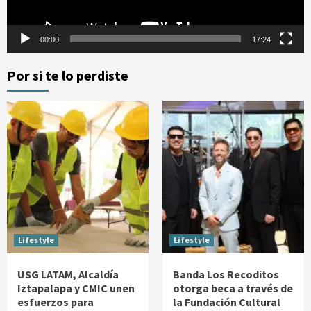
00:00
17:24
Por si te lo perdiste
Lifestyle
Lifestyle
USG LATAM, Alcaldía
Banda Los Recoditos
Iztapalapa y CMIC unen
otorga beca a través de
esfuerzos para
la Fundación Cultural