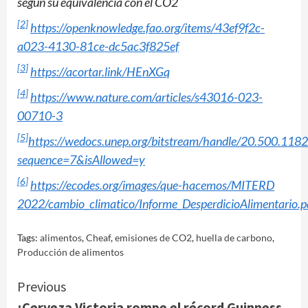
según su equivalencia con el CO2
[2]
https://openknowledge.fao.org/items/43ef9f2c-
a023-4130-81ce-dc5ac3f825ef
[3]
https://acortar.link/HEnXGq
[4]
https://www.nature.com/articles/s43016-023-
00710-3
[5]
https://wedocs.unep.org/bitstream/handle/20.500.118
sequence=7&isAllowed=y
[6]
https://ecodes.org/images/que-hacemos/MITERD
2022/cambio_climatico/Informe_DesperdicioAlimentario.p
Tags:
alimentos
,
Cheaf
,
emisiones de CO2
,
huella de carbono
,
Producción de alimentos
Continue
Previous
¡Cerveza Victoria rompe el récord Guinness