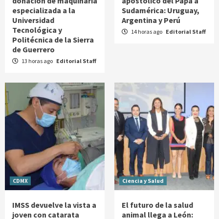
donación de maquinaria
apostólico del Papa a
especializada a la
Sudamérica: Uruguay,
Universidad
Argentina y Perú
Tecnológica y
14 horas ago
Editorial Staff
Politécnica de la Sierra
de Guerrero
13 horas ago
Editorial Staff
CDMX
Ciencia y Salud
IMSS devuelve la vista a
El futuro de la salud
joven con catarata
animal llega a León: