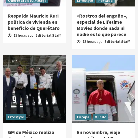
Querétaro de Arteaga
Lifestyle
Portada
Respalda Mauricio Kuri
«Rostros del engaño»,
política de vivienda en
especial de Lifetime
beneficio de Querétaro
Movies donde nada ni
nadie es lo que parece
13 horas ago
Editorial Staff
13 horas ago
Editorial Staff
Lifestyle
Europa
Mundo
GM de México realiza
En noviembre, viaje