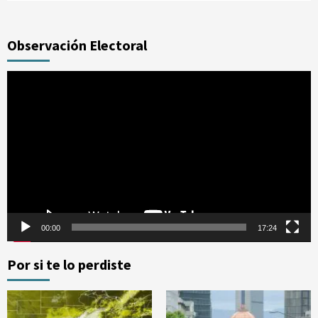
Observación Electoral
Reproductor
de
vídeo
00:00
17:24
Por si te lo perdiste