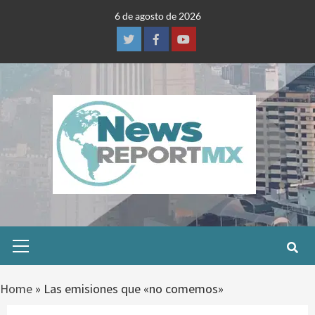
Skip
6 de agosto de 2026
to
content
Twitter
Facebook
Youtube
Primary
Menu
Home
»
Las emisiones que «no comemos»