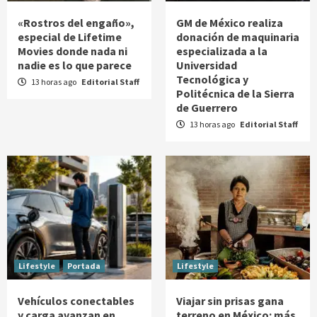
«Rostros del engaño»,
GM de México realiza
especial de Lifetime
donación de maquinaria
Movies donde nada ni
especializada a la
nadie es lo que parece
Universidad
Tecnológica y
13 horas ago
Editorial Staff
Politécnica de la Sierra
de Guerrero
13 horas ago
Editorial Staff
Lifestyle
Portada
Lifestyle
Vehículos conectables
Viajar sin prisas gana
y carga avanzan en
terreno en México: más