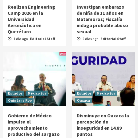
Realizan Engineering
Investigan embarazo
Camp 2026 en la
de niña de 11 años en
Universidad
Matamoros; Fiscalía
Aeronáutica en
indaga probable abuso
Querétaro
sexual
1 día ago
Editorial Staff
2 días ago
Editorial Staff
Estados
México Sur
Estados
México Sur
Quintana Roo
Oaxaca
Gobierno de México
Disminuye en Oaxaca la
impulsa el
percepción de
aprovechamiento
inseguridad en 14.89
productivo del sargazo
puntos