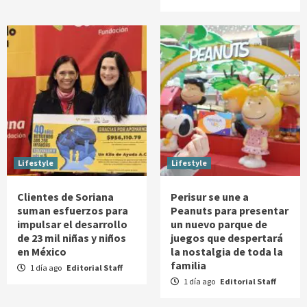
Lifestyle
Lifestyle
Clientes de Soriana
Perisur se une a
suman esfuerzos para
Peanuts para presentar
impulsar el desarrollo
un nuevo parque de
de 23 mil niñas y niños
juegos que despertará
en México
la nostalgia de toda la
familia
1 día ago
Editorial Staff
1 día ago
Editorial Staff