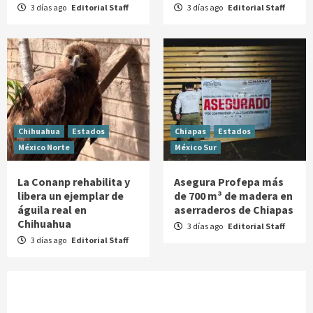
3 días ago
Editorial Staff
3 días ago
Editorial Staff
Chihuahua
Estados
Chiapas
Estados
México Norte
México Sur
La Conanp rehabilita y
Asegura Profepa más
libera un ejemplar de
de 700 m³ de madera en
águila real en
aserraderos de Chiapas
Chihuahua
3 días ago
Editorial Staff
3 días ago
Editorial Staff