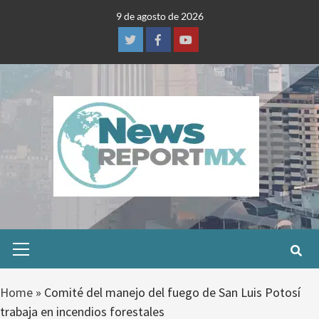
Skip
9 de agosto de 2026
to
content
Twitter
Facebook
Youtube
Primary
Menu
Home
»
Comité del manejo del fuego de San Luis Potosí
trabaja en incendios forestales