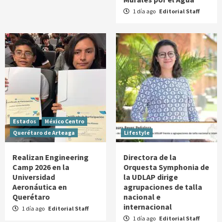
1 día ago
Editorial Staff
Estados
México Centro
Querétaro de Arteaga
Lifestyle
Realizan Engineering
Directora de la
Camp 2026 en la
Orquesta Symphonia de
Universidad
la UDLAP dirige
Aeronáutica en
agrupaciones de talla
Querétaro
nacional e
internacional
1 día ago
Editorial Staff
1 día ago
Editorial Staff