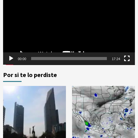
de
vídeo
00:00
17:24
Por si te lo perdiste