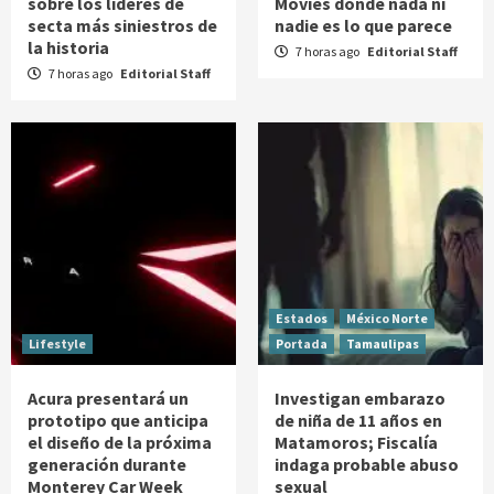
sobre los líderes de
Movies donde nada ni
secta más siniestros de
nadie es lo que parece
la historia
7 horas ago
Editorial Staff
7 horas ago
Editorial Staff
Estados
México Norte
Lifestyle
Portada
Tamaulipas
Acura presentará un
Investigan embarazo
prototipo que anticipa
de niña de 11 años en
el diseño de la próxima
Matamoros; Fiscalía
generación durante
indaga probable abuso
Monterey Car Week
sexual