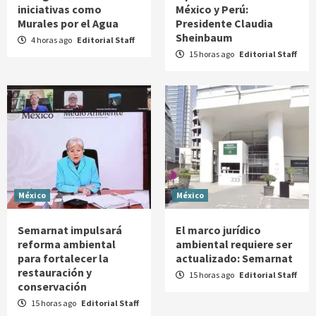
iniciativas como
México y Perú:
Murales por el Agua
Presidente Claudia
Sheinbaum
4 horas ago
Editorial Staff
15 horas ago
Editorial Staff
México
México
Semarnat impulsará
El marco jurídico
reforma ambiental
ambiental requiere ser
para fortalecer la
actualizado: Semarnat
restauración y
15 horas ago
Editorial Staff
conservación
15 horas ago
Editorial Staff