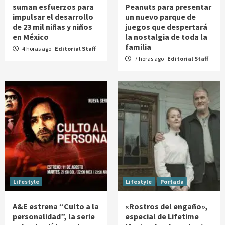
suman esfuerzos para
Peanuts para presentar
impulsar el desarrollo
un nuevo parque de
de 23 mil niñas y niños
juegos que despertará
en México
la nostalgia de toda la
familia
4 horas ago
Editorial Staff
7 horas ago
Editorial Staff
Lifestyle
Lifestyle
Portada
A&E estrena “Culto a la
«Rostros del engaño»,
personalidad”, la serie
especial de Lifetime