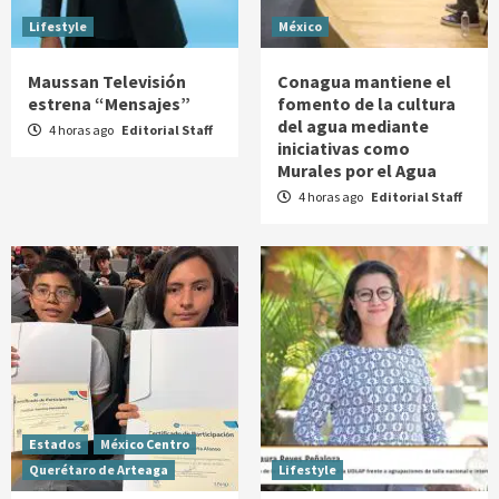
Lifestyle
México
Maussan Televisión
Conagua mantiene el
estrena “Mensajes”
fomento de la cultura
del agua mediante
4 horas ago
Editorial Staff
iniciativas como
Murales por el Agua
4 horas ago
Editorial Staff
Estados
México Centro
Querétaro de Arteaga
Lifestyle