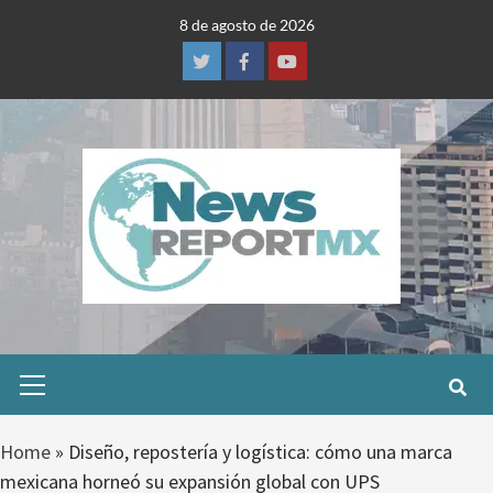
Skip
8 de agosto de 2026
to
content
Twitter
Facebook
Youtube
Primary
Menu
Home
»
Diseño, repostería y logística: cómo una marca
mexicana horneó su expansión global con UPS