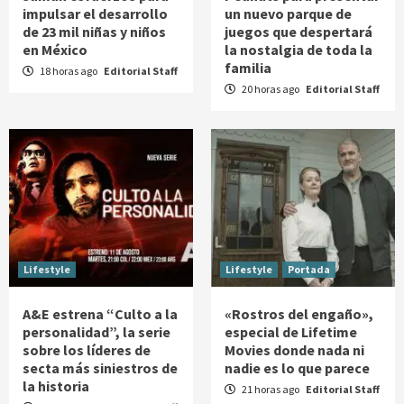
impulsar el desarrollo
un nuevo parque de
de 23 mil niñas y niños
juegos que despertará
en México
la nostalgia de toda la
familia
18 horas ago
Editorial Staff
20 horas ago
Editorial Staff
Lifestyle
Lifestyle
Portada
A&E estrena “Culto a la
«Rostros del engaño»,
personalidad”, la serie
especial de Lifetime
sobre los líderes de
Movies donde nada ni
secta más siniestros de
nadie es lo que parece
la historia
21 horas ago
Editorial Staff