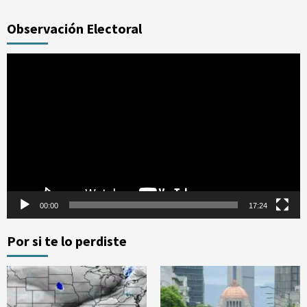
Observación Electoral
Reproductor
de
vídeo
00:00
17:24
Por si te lo perdiste