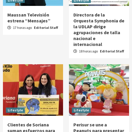
Lifestyle
Lifestyle
Maussan Televisión
Directora de la
estrena “Mensajes”
Orquesta Symphonia de
la UDLAP dirige
17 horas ago
Editorial Staff
agrupaciones de talla
nacional e
internacional
18 horas ago
Editorial Staff
Lifestyle
Lifestyle
Clientes de Soriana
Perisur se une a
suman esfuerzos para
Peanuts para presentar