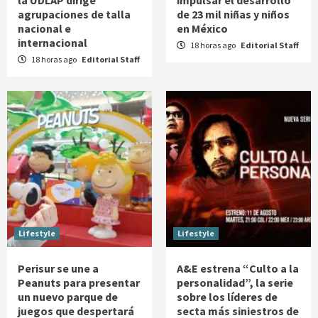
la UDLAP dirige
impulsar el desarrollo
agrupaciones de talla
de 23 mil niñas y niños
nacional e
en México
internacional
18 horas ago
Editorial Staff
18 horas ago
Editorial Staff
Lifestyle
Lifestyle
Perisur se une a
A&E estrena “Culto a la
Peanuts para presentar
personalidad”, la serie
un nuevo parque de
sobre los líderes de
juegos que despertará
secta más siniestros de