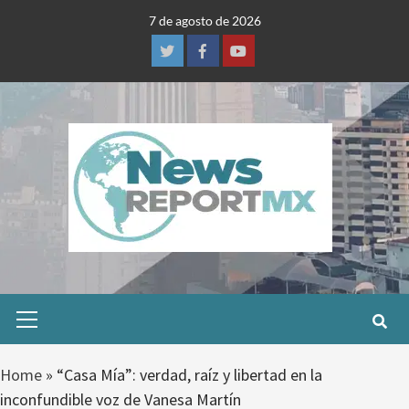
Skip
7 de agosto de 2026
to
content
Twitter
Facebook
Youtube
Primary
Menu
Home
»
“Casa Mía”: verdad, raíz y libertad en la
inconfundible voz de Vanesa Martín