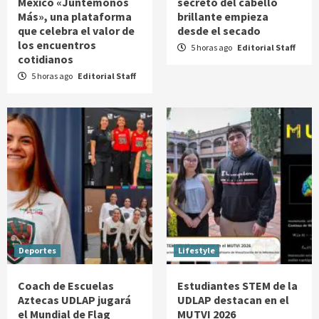
México «Juntémonos
secreto del cabello
Más», una plataforma
brillante empieza
que celebra el valor de
desde el secado
los encuentros
5 horas ago
Editorial Staff
cotidianos
5 horas ago
Editorial Staff
Deportes
Lifestyle
Coach de Escuelas
Estudiantes STEM de la
Aztecas UDLAP jugará
UDLAP destacan en el
el Mundial de Flag
MUTVI 2026