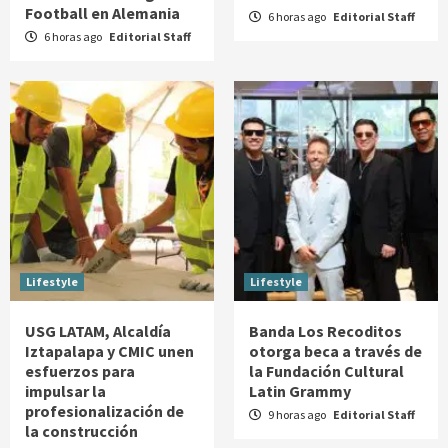
Football en Alemania
6 horas ago
Editorial Staff
6 horas ago
Editorial Staff
Lifestyle
Lifestyle
USG LATAM, Alcaldía
Banda Los Recoditos
Iztapalapa y CMIC unen
otorga beca a través de
esfuerzos para
la Fundación Cultural
impulsar la
Latin Grammy
profesionalización de
9 horas ago
Editorial Staff
la construcción