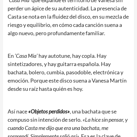
‘Casa Mía’
que expande el territorio de Vanesa sin
perder un ápice de su autenticidad. La presencia de
Casta se nota en la fluidez del disco, en su mezcla de
riesgo y equilibrio, en cómo cada canción suena a
algo nuevo, pero profundamente familiar.
En
‘Casa Mía’
hay autotune, hay copla. Hay
sintetizadores, y hay guitarra española. Hay
bachata, bolero, cumbia, pasodoble, electrónica y
emoción. Porque este disco suena a Vanesa Martín
desde su raíz hasta quién es hoy.
Así nace
«Objetos perdidos»
, una bachata que se
compuso sin intención de serlo.
«La hice sin pensar, y
cuando Casta me dijo que era una bachata, me
sorprendí. Simplemente salió así».
Esa es la clave de