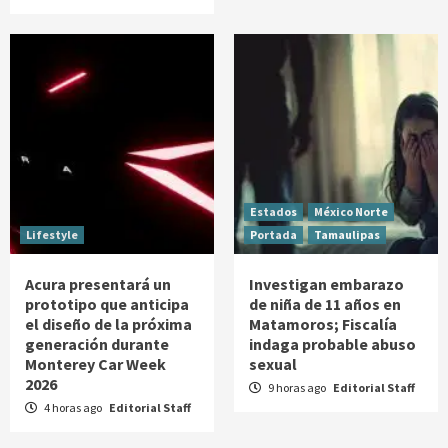
Estados
México Norte
Lifestyle
Portada
Tamaulipas
Acura presentará un
Investigan embarazo
prototipo que anticipa
de niña de 11 años en
el diseño de la próxima
Matamoros; Fiscalía
generación durante
indaga probable abuso
Monterey Car Week
sexual
2026
9 horas ago
Editorial Staff
4 horas ago
Editorial Staff