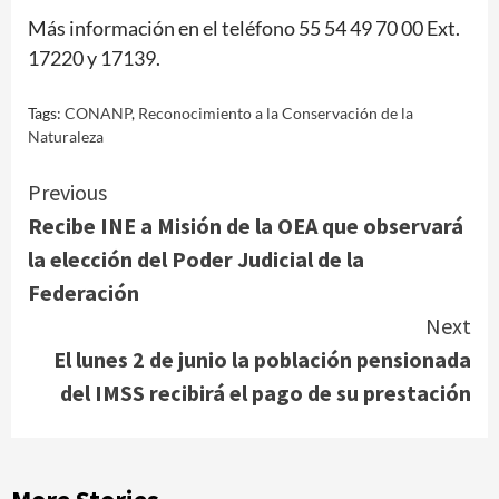
Más información en el teléfono 55 54 49 70 00 Ext.
17220 y 17139.
Tags:
CONANP
,
Reconocimiento a la Conservación de la
Naturaleza
Continue
Previous
Recibe INE a Misión de la OEA que observará
Reading
la elección del Poder Judicial de la
Federación
Next
El lunes 2 de junio la población pensionada
del IMSS recibirá el pago de su prestación