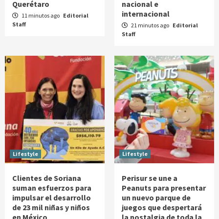
Querétaro
nacional e
internacional
11 minutos ago
Editorial
Staff
21 minutos ago
Editorial
Staff
Lifestyle
Lifestyle
Clientes de Soriana
Perisur se une a
suman esfuerzos para
Peanuts para presentar
impulsar el desarrollo
un nuevo parque de
de 23 mil niñas y niños
juegos que despertará
en México
la nostalgia de toda la