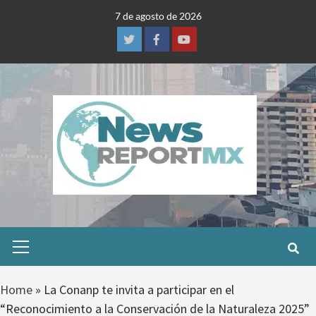
Skip
7 de agosto de 2026
to
content
Twitter
Facebook
Youtube
Primary
Menu
Home
»
La Conanp te invita a participar en el
“Reconocimiento a la Conservación de la Naturaleza 2025”