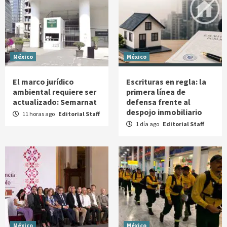
México
México
El marco jurídico
Escrituras en regla: la
ambiental requiere ser
primera línea de
actualizado: Semarnat
defensa frente al
despojo inmobiliario
11 horas ago
Editorial Staff
1 día ago
Editorial Staff
México
México