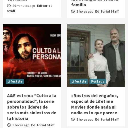
familia
29 minutos ago
Editorial
Staff
3 horas ago
Editorial Staff
Lifestyle
Lifestyle
Portada
A&E estrena “Culto a la
«Rostros del engaño»,
personalidad”, la serie
especial de Lifetime
sobre los líderes de
Movies donde nada ni
secta más siniestros de
nadie es lo que parece
la historia
3 horas ago
Editorial Staff
3 horas ago
Editorial Staff