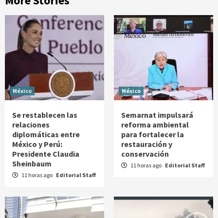
More Stories
México
México
Se restablecen las
Semarnat impulsará
relaciones
reforma ambiental
diplomáticas entre
para fortalecer la
México y Perú:
restauración y
Presidente Claudia
conservación
Sheinbaum
11 horas ago
Editorial Staff
11 horas ago
Editorial Staff