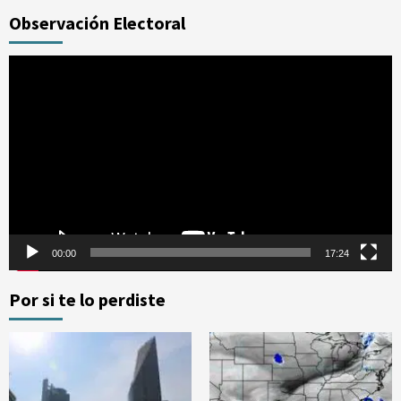
Observación Electoral
Reproductor
de
vídeo
00:00
17:24
Por si te lo perdiste