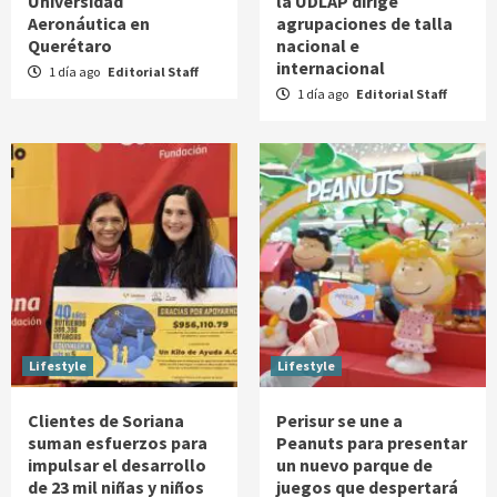
Universidad
la UDLAP dirige
Aeronáutica en
agrupaciones de talla
Querétaro
nacional e
internacional
1 día ago
Editorial Staff
1 día ago
Editorial Staff
Lifestyle
Lifestyle
Clientes de Soriana
Perisur se une a
suman esfuerzos para
Peanuts para presentar
impulsar el desarrollo
un nuevo parque de
de 23 mil niñas y niños
juegos que despertará