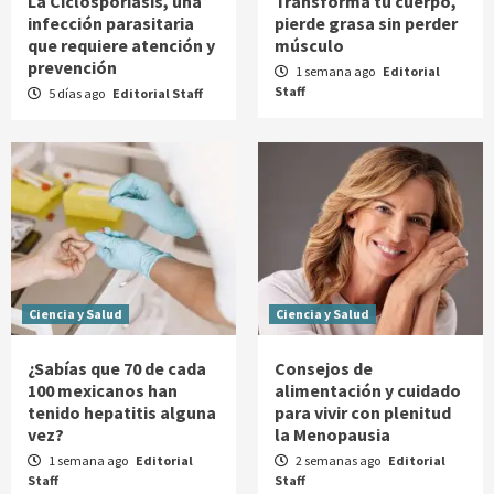
La Ciclosporiasis, una
Transforma tu cuerpo,
infección parasitaria
pierde grasa sin perder
que requiere atención y
músculo
prevención
1 semana ago
Editorial
Staff
5 días ago
Editorial Staff
Ciencia y Salud
Ciencia y Salud
¿Sabías que 70 de cada
Consejos de
100 mexicanos han
alimentación y cuidado
tenido hepatitis alguna
para vivir con plenitud
vez?
la Menopausia
1 semana ago
Editorial
2 semanas ago
Editorial
Staff
Staff