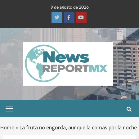
Skip
9 de agosto de 2026
to
content
Twitter
Facebook
Youtube
Primary
Menu
Home
»
La fruta no engorda, aunque la comas por la noche