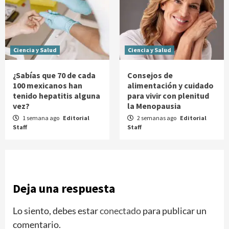
Ciencia y Salud
Ciencia y Salud
¿Sabías que 70 de cada
Consejos de
100 mexicanos han
alimentación y cuidado
tenido hepatitis alguna
para vivir con plenitud
vez?
la Menopausia
1 semana ago
Editorial
2 semanas ago
Editorial
Staff
Staff
Deja una respuesta
Lo siento, debes estar
conectado
para publicar un
comentario.