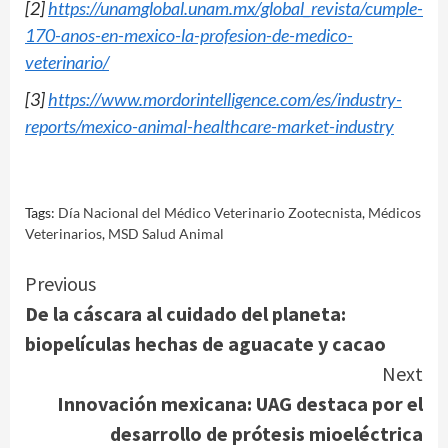
[2]
https://unamglobal.unam.mx/global_revista/cumple-
170-anos-en-mexico-la-profesion-de-medico-
veterinario/
[3]
https://www.mordorintelligence.com/es/industry-
reports/mexico-animal-healthcare-market-industry
Tags:
Día Nacional del Médico Veterinario Zootecnista
,
Médicos
Veterinarios
,
MSD Salud Animal
Continue
Previous
De la cáscara al cuidado del planeta:
Reading
biopelículas hechas de aguacate y cacao
Next
Innovación mexicana: UAG destaca por el
desarrollo de prótesis mioeléctrica