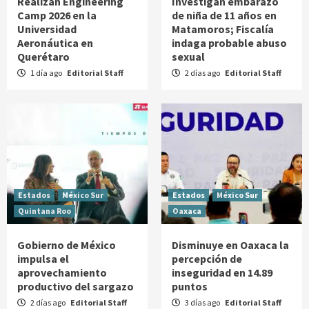
Realizan Engineering
Investigan embarazo
Camp 2026 en la
de niña de 11 años en
Universidad
Matamoros; Fiscalía
Aeronáutica en
indaga probable abuso
Querétaro
sexual
1 día ago
Editorial Staff
2 días ago
Editorial Staff
Estados
México Sur
Estados
México Sur
Quintana Roo
Oaxaca
Gobierno de México
Disminuye en Oaxaca la
impulsa el
percepción de
aprovechamiento
inseguridad en 14.89
productivo del sargazo
puntos
2 días ago
Editorial Staff
3 días ago
Editorial Staff