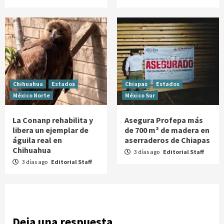
Chihuahua
Estados
Chiapas
Estados
México Norte
México Sur
La Conanp rehabilita y
Asegura Profepa más
libera un ejemplar de
de 700 m³ de madera en
águila real en
aserraderos de Chiapas
Chihuahua
3 días ago
Editorial Staff
3 días ago
Editorial Staff
Deja una respuesta