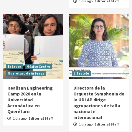
1 día ago
Editorial Staff
Estados
México Centro
Querétaro de Arteaga
Lifestyle
Realizan Engineering
Directora de la
Camp 2026 en la
Orquesta Symphonia de
Universidad
la UDLAP dirige
Aeronáutica en
agrupaciones de talla
Querétaro
nacional e
internacional
1 día ago
Editorial Staff
1 día ago
Editorial Staff