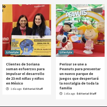
Lifestyle
Lifestyle
Clientes de Soriana
Perisur se une a
suman esfuerzos para
Peanuts para presentar
impulsar el desarrollo
un nuevo parque de
de 23 mil niñas y niños
juegos que despertará
en México
la nostalgia de toda la
familia
1 día ago
Editorial Staff
1 día ago
Editorial Staff