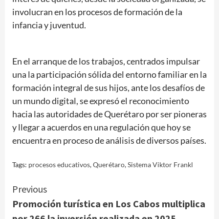
involucran en los procesos de formación de la
infancia y juventud.
En el arranque de los trabajos, centrados impulsar
una la participación sólida del entorno familiar en la
formación integral de sus hijos, ante los desafíos de
un mundo digital, se expresó el reconocimiento
hacia las autoridades de Querétaro por ser pioneras
y llegar a acuerdos en una regulación que hoy se
encuentra en proceso de análisis de diversos países.
Tags:
procesos educativos
,
Querétaro
,
Sistema Viktor Frankl
Continue
Previous
Promoción turística en Los Cabos multiplica
Reading
por 266 la inversión realizada en 2025