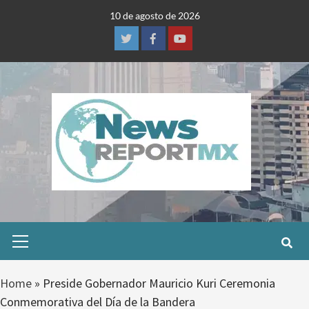
Skip
10 de agosto de 2026
to
content
Twitter
Facebook
Youtube
Primary
Menu
Home
»
Preside Gobernador Mauricio Kuri Ceremonia
Conmemorativa del Día de la Bandera