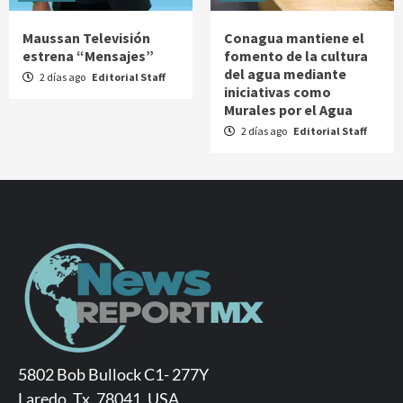
Maussan Televisión
Conagua mantiene el
estrena “Mensajes”
fomento de la cultura
del agua mediante
2 días ago
Editorial Staff
iniciativas como
Murales por el Agua
2 días ago
Editorial Staff
5802 Bob Bullock C1- 277Y
Laredo, Tx. 78041, USA