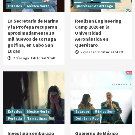
Estados
México Norte
Querétaro de Arteaga
La Secretaría de Marina
Realizan Engineering
y la Profepa recuperan
Camp 2026 en la
aproximadamente 10
Universidad
mil huevos de tortuga
Aeronáutica en
golfina, en Cabo San
Querétaro
Lucas
2 días ago
Editorial Staff
2 días ago
Editorial Staff
Estados
México Norte
Estados
México Sur
Portada
Tamaulipas
Quintana Roo
Investigan embarazo
Gobierno de México