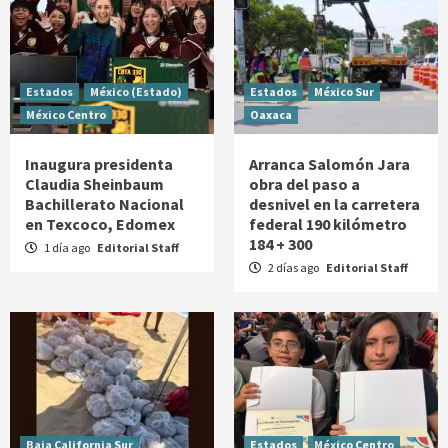
Estados
México (Estado)
Estados
México Sur
México Centro
Oaxaca
Inaugura presidenta
Arranca Salomón Jara
Claudia Sheinbaum
obra del paso a
Bachillerato Nacional
desnivel en la carretera
en Texcoco, Edomex
federal 190 kilómetro
184 + 300
1 día ago
Editorial Staff
2 días ago
Editorial Staff
Baja California Sur
Estados
México Centro