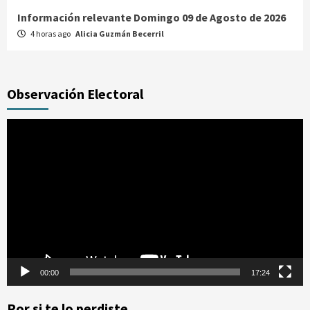
Información relevante Domingo 09 de Agosto de 2026
4 horas ago
Alicia Guzmán Becerril
Observación Electoral
Reproductor
de
vídeo
00:00
17:24
Por si te lo perdiste