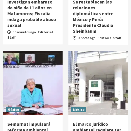
Investigan embarazo
Se restablecen las
de niña de 11 años en
relaciones
Matamoros; Fiscalía
diplomáticas entre
indaga probable abuso
México y Perú:
sexual
Presidente Claudia
Sheinbaum
16 minutos ago
Editorial
Staff
3 horas ago
Editorial Staff
México
México
Semarnat impulsará
El marco jurídico
reforma ambiental
ambiental requiere ser