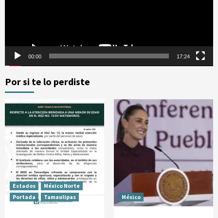
00:00
17:24
Por si te lo perdiste
Estados
México Norte
Portada
Tamaulipas
México