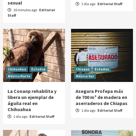
sexual
1 día ago
Editorial Staff
16 minutos ago
Editorial
Staff
Chihuahua
Estados
Chiapas
Estados
México Norte
México Sur
La Conanp rehabilita y
Asegura Profepa más
libera un ejemplar de
de 700 m³ de madera en
águila real en
aserraderos de Chiapas
Chihuahua
1 día ago
Editorial Staff
1 día ago
Editorial Staff