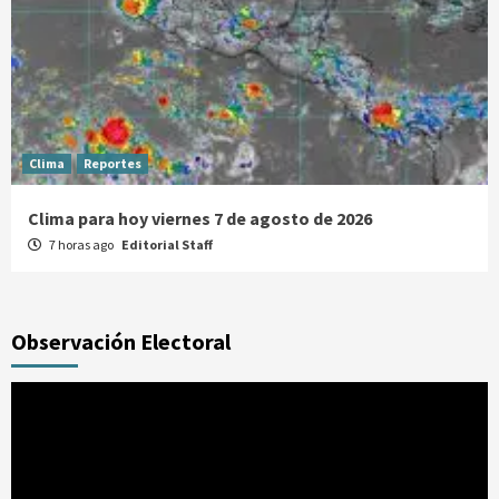
Clima
Reportes
Clima para hoy viernes 7 de agosto de 2026
7 horas ago
Editorial Staff
Observación Electoral
Reproductor
de
vídeo