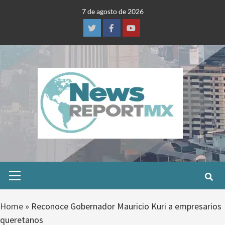
Skip
7 de agosto de 2026
to
content
Twitter
Facebook
Youtube
Primary
Menu
Home
»
Reconoce Gobernador Mauricio Kuri a empresarios
queretanos