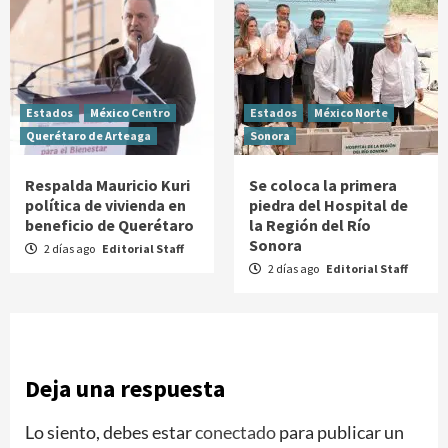
Estados
México Centro
Estados
México Norte
Querétaro de Arteaga
Sonora
Respalda Mauricio Kuri
Se coloca la primera
política de vivienda en
piedra del Hospital de
beneficio de Querétaro
la Región del Río
Sonora
2 días ago
Editorial Staff
2 días ago
Editorial Staff
Deja una respuesta
Lo siento, debes estar
conectado
para publicar un